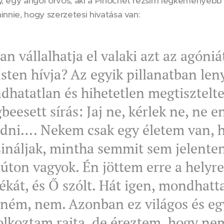
y, egy angol orvos, aki a Pinochet rezsim legkeményebb 
hinnie, hogy szerzetesi hivatása van:
n vállalhatja el valaki azt az agóniát
sten hívja? Az egyik pillanatban len
hatatlan és hihetetlen megtiszteltet
beesett sírás: Jaj ne, kérlek ne, ne
adni…. Nekem csak egy életem van, 
sináljak, mintha semmit sem jelent
úton vagyok. Én jöttem erre a helyre
ékát, és Ő szólt. Hát igen, mondha
ném, nem. Azonban ez világos és egy
lkoztam rajta, de éreztem, hogy n