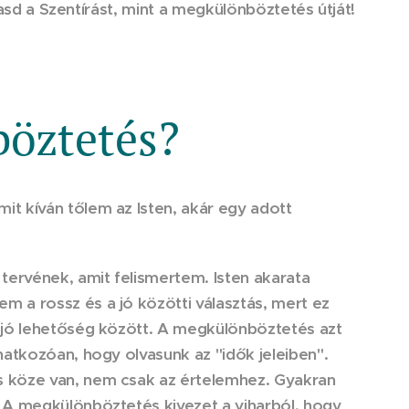
asd a Szentírást, mint a megkülönböztetés útját!
öztetés?
t kíván tőlem az Isten, akár egy adott
ervének, amit felismertem. Isten akarata
 a rossz és a jó közötti választás, mert ez
 jó lehetőség között. A megkülönböztetés azt
natkozóan, hogy olvasunk az "idők jeleiben".
s köze van, nem csak az értelemhez. Gyakran
 A megkülönböztetés kivezet a viharból, hogy