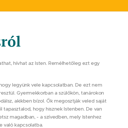
ról
athat, hívhat az Isten. Remélhetőleg ezt egy
hogy legyünk vele kapcsolatban. De ezt nem
resztül. Gyermekkorban a szülőkön, tanárokon
sodálsz, akikben bízol. Ők megosztják veled saját
ről tapasztalod, hogy hisznek Istenben. De van
hetsz magadban, - a szívedben, mely Istenhez
 való kapcsolatba.