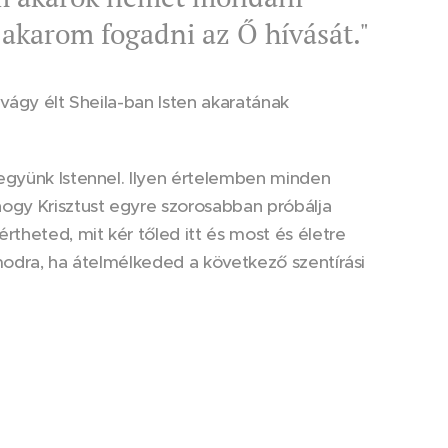
 akarom fogadni az Ő hívását."
vágy élt Sheila-ban Isten akaratának
együnk Istennel. Ilyen értelemben minden
ogy Krisztust egyre szorosabban próbálja
theted, mit kér tőled itt és most és életre
modra, ha átelmélkeded a következő szentírási