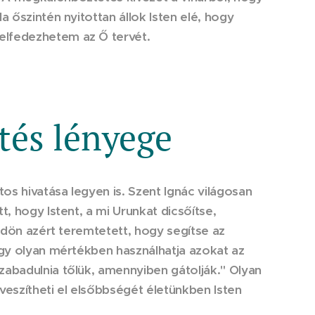
a őszintén nyitottan állok Isten elé, hogy
elfedezhetem az Ő tervét.
és lényege
os hivatása legyen is. Szent Ignác világosan
t, hogy Istent, a mi Urunkat dicsőítse,
öldön azért teremtetett, hogy segítse az
ogy olyan mértékben használhatja azokat az
zabadulnia tőlük, amennyiben gátolják." Olyan
veszítheti el elsőbbségét életünkben Isten