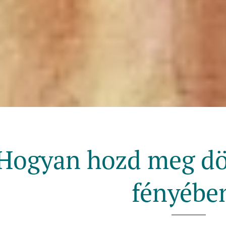
Hogyan hozd meg dön
fényébe