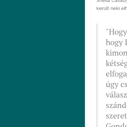
Sheila Cassid
került neki el
"Hogya
hogy I
kimond
kétség
elfog
úgy c
válasz
szánd
szeret
Gondo