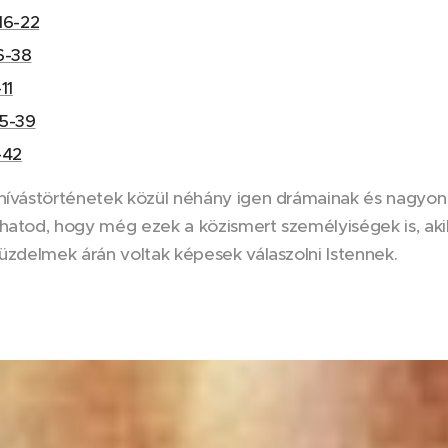
16-22
6-38
11
35-39
-42
hívástörténetek közül néhány igen drámainak és nagyon 
hatod, hogy még ezek a közismert személyiségek is, akik
küzdelmek árán voltak képesek válaszolni Istennek.