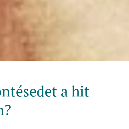
tésedet a hit
n?