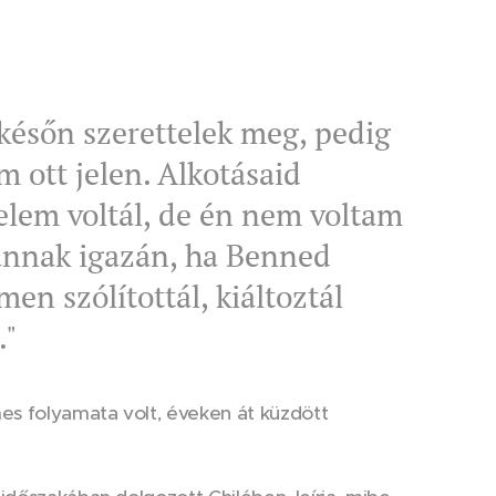
.
 későn szerettelek meg, pedig
 ott jelen. Alkotásaid
elem voltál, de én nem voltam
vannak igazán, ha Benned
en szólítottál, kiáltoztál
."
es folyamata volt, éveken át küzdött