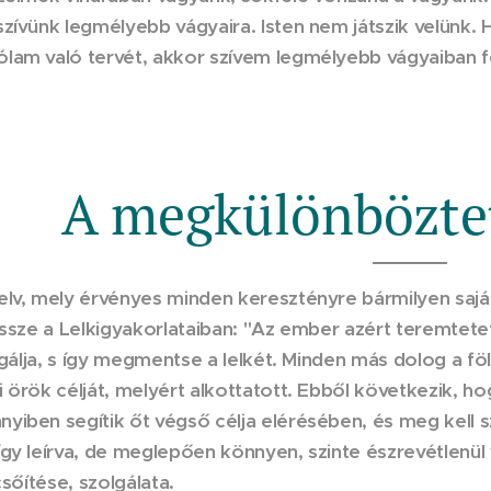
zívünk legmélyebb vágyaira. Isten nem játszik velünk. H
lam való tervét, akkor szívem legmélyebb vágyaiban f
A megkülönböztet
elv, mely érvényes minden keresztényre bármilyen saját
össze a Lelkigyakorlataiban: "Az ember azért teremtetet
olgálja, s így megmentse a lelkét. Minden más dolog a f
 örök célját, melyért alkottatott. Ebből következik, h
yiben segítik őt végső célja elérésében, és meg kell s
gy leírva, de meglepően könnyen, szinte észrevétlenül 
csőítése, szolgálata.