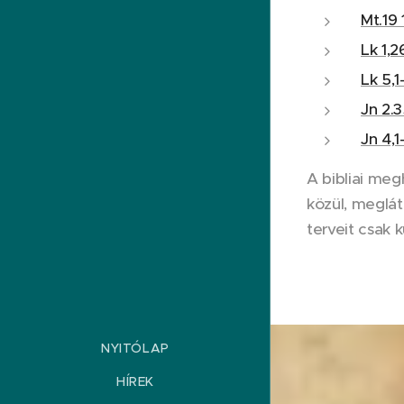
Mt.19 
Lk 1,2
Lk 5,1-
Jn 2.
Jn 4,1
A bibliai meg
közül, meglát
terveit csak 
NYITÓLAP
HÍREK