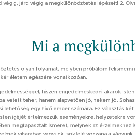
d végig, járd végig a megkülönböztetés lépéseit!
2. Olv
Mi a megkülönb
ztetés olyan folyamat, melyben próbálom felismerni mi
akár életem egészére vonatkozóan.
edelmességgel, hiszen engedelmeskedni akarok Isten t
 vetett teher, hanem alapvetően jó, nekem jó. Sohasem
si lehetőség egy hívő ember számára. Ez választás két
y Isten igéjét értelmezzük eseményekre, helyzetekre vo
ben megtapasztalt ismeret, melynek az érzelmekhez i
rzelmek viharában vagyunk, sokfelé vonzana a vágyunk.