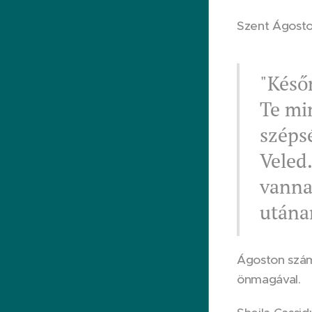
Szent Ágost
"Késő
Te mi
széps
Veled
vannak
utána
Ágoston szám
önmagával.