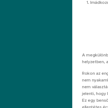
1. Imádkoz
A megkülönbö
helyzetben, 
Rokon az eng
nem nyakamba
nem választá
jelenti, hog
Ez egy benső
ellentétes é