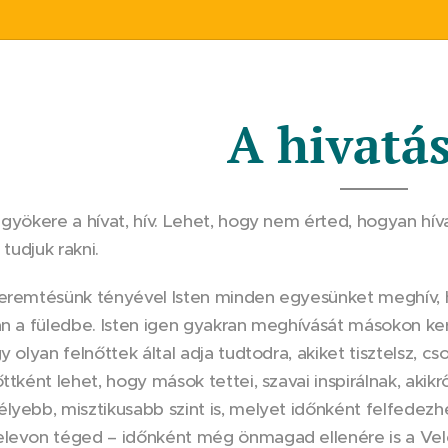
A hivatás
 gyökere a hívat, hív. Lehet, hogy nem érted, hogyan hív
 tudjuk rakni.
teremtésünk tényével Isten minden egyesünket meghív, 
an a füledbe. Isten igen gyakran meghívását másokon ke
y olyan felnőttek által adja tudtodra, akiket tisztelsz, c
őttként lehet, hogy mások tettei, szavai inspirálnak, akik
lyebb, misztikusabb szint is, melyet időnként felfedez
elevon téged – időnként még önmagad ellenére is a Vele