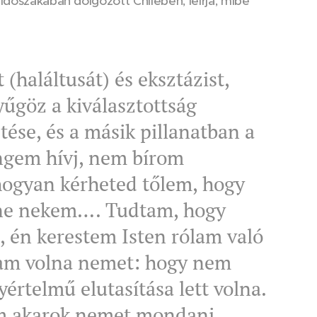
időszakában dolgozott Chilében, leírja, mibe
 (haláltusát) és eksztázist,
yűgöz a kiválasztottság
ése, és a másik pillanatban a
 engem hívj, nem bírom
hogyan kérheted tőlem, hogy
ene nekem…. Tudtam, hogy
, én kerestem Isten rólam való
ttam volna nemet: hogy nem
értelmű elutasítása lett volna.
em akarok nemet mondani