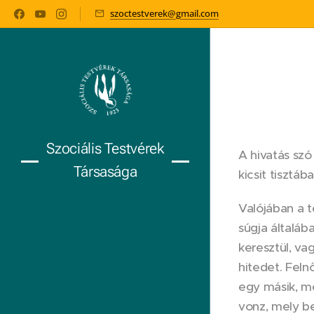
szoctestverek@gmail.com
Szociális Testvérek
A hivatás szó
Társasága
kicsit tisztába
Valójában a 
súgja általáb
keresztül, vag
hitedet. Feln
egy másik, mé
vonz, mely b