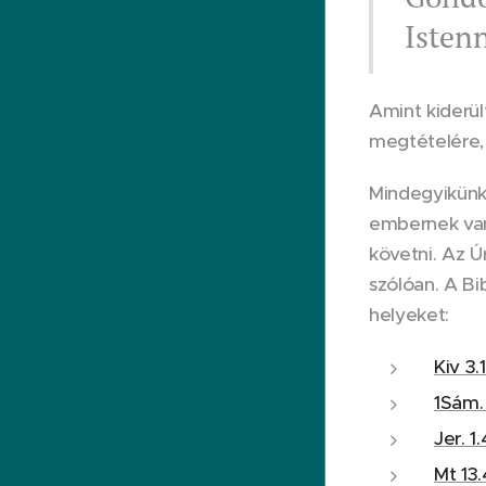
Isten
Amint kiderül
megtételére, 
Mindegyikünkn
embernek van 
követni. Az Ú
szólóan. A Bi
helyeket:
Kiv 3.
1Sám. 
Jer. 1
Mt 13