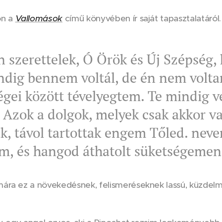
on a
Vallomások
című könyvében ír saját tapasztalatáról
n szerettelek, Ó Örök és Új Szépség,
ndig bennem voltál, de én nem voltam
égei között tévelyegtem. Te mindig v
. Azok a dolgok, melyek csak akkor 
, távol tartottak engem Tőled. nevem
m, és hangod áthatolt süketségemen
ára ez a növekedésnek, felismeréseknek lassú, küzdelm