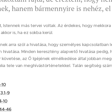
nek, hanem bármennyire is nehéz, el
t, Istennek más tervei voltak. Az érdekes, hogy mekkora 
akkor is, ha ez sokba kerül.
ek arra szól a hivatása, hogy személyes kapcsolatban l
hivatása. Minden keresztény alapvető hivatása pedig, h
r követése, az Ő Igéjének elmélkedése által jobban megér
blia tele van meghívástörténetekkel. Talán segítség szá
1-10
3.1-9
.4-10
.44-46