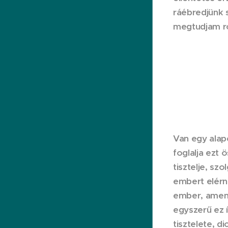
ráébredjünk s
megtudjam ró
Van egy alap
foglalja ezt 
tisztelje, sz
embert elérni
ember, amenn
egyszerű ez í
tisztelete, di