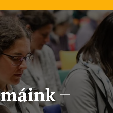
imáink