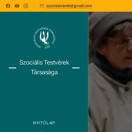
szoctestverek@gmail.com
Szociális Testvérek
Társasága
NYITÓLAP