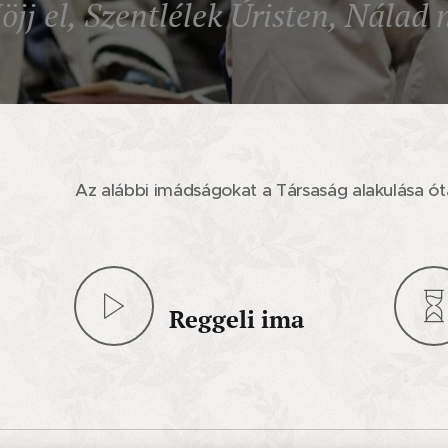
Jöjj el, Szentlélek Úristen, Nálad
Az alábbi imádságokat a Társaság alakulása ó
Reggeli ima