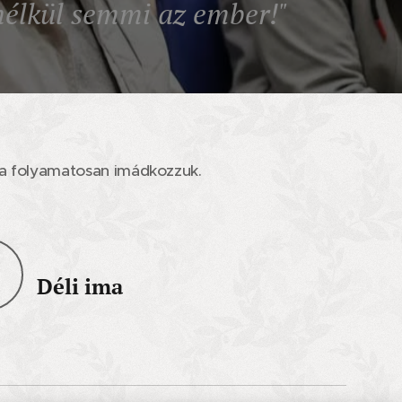
 nélkül semmi az ember!"
ta folyamatosan imádkozzuk.
Déli ima