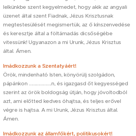
lelkünkbe szent kegyelmedet, hogy akik az angyali
üzenet által szent Fiadnak, Jézus Krisztusnak
megtestesülését megismertük, az ő kínszenvedése
és keresztje által a föltámadás dicsőségébe
vitessünk! Ugyanazon a mi Urunk, Jézus Krisztus
által. Ámen.
Imádkozzunk a Szentatyáért!
Örök, mindenható Isten, könyörülj szolgádon,
pápánkon ……………….n, és igazgasd őt kegyességed
szerint az örök boldogság útján, hogy jóvoltodból
azt, ami előtted kedves óhajtsa, és teljes erővel
végre is hajtsa. A mi Urunk, Jézus Krisztus által.
Ámen.
Imádkozzunk az államfőkért, politikusokért!