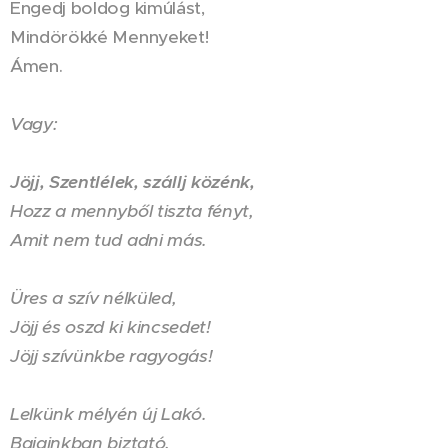
Engedj boldog kimúlást,
Mindörökké Mennyeket!
Ámen.
Vagy:
Jöjj, Szentlélek, szállj közénk,
Hozz a mennyből tiszta fényt,
Amit nem tud adni más.
Üres a szív nélküled,
Jöjj és oszd ki kincsedet!
Jöjj szívünkbe ragyogás!
Lelkünk mélyén új Lakó.
Bajainkban biztató,