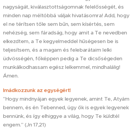
nagyságát, kiválasztottságomnak felelősségét, és
minden nap méltóbbá váljak hivatásomra! Add, hogy
el ne térítsen tőle sem bűn, sem kísértés, sem
nehézség, sem fáradság, hogy amit a Te nevedben
elkezdtem, a Te kegyelmeddel hűségesen be is
teljesítsem, és a magam és felebarátaim lelki
üdvösségén, főképpen pedig a Te dicsőségeden
munkálkodhassam egész lelkemmel, mindhalálig!
Ámen.
Imádkozzunk az egységért!
"Hogy mindnyájan egyek legyenek, amint Te, Atyám
bennem, és én Tebenned, úgy ők is egyek legyenek
bennünk, és így elhiggye a világ, hogy Te küldtél
engem." (Jn 17,21)