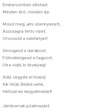
Emberszívben ellohad
Minden érő, minden ép.
Mosd meg, ami szennyezett,
Aszúságra hints vizet,
Orvosold a sebhelyet!
Simogasd a darabost,
Fölmelengesd a fagyost,
Útra vidd, ki tévelyeg!
Add, vegyék el híveid,
Kik hitük Beléd vetik,
Hétszeres kegyelmedet!
Jámbornak jutalmazást,