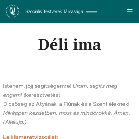
Szociális Testvérek Társasága
Déli ima
Istenem, jöjj segítségemre!
Uram, segíts meg
engem!
(keresztvetés)
Dicsőség az Atyának, a Fiúnak és a Szentléleknek!
Miképpen kezdetben, most és mindörökké. Ámen.
(Alleluja.)
Lelkiismeretvizsgálat: