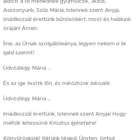
áldott a te méhednek gyümölcse, Jézus.
Asszonyunk, Szűz Mária, Istennek szent Anyja,
imádkozzál érettünk bűnösökért, most és halálunk
óráján! Ámen.
Íme, az Úrnak szolgálóleánya,
legyen nekem a te
igéd szerint!
Üdvözlégy Mária ...
És az ige testté lőn,
és miköztünk lakozék.
Üdvözlégy Mária ...
Imádkozzál érettünk, Istennek szent Anyja!
Hogy
méltók lehessünk Krisztus ígéreteire!
Könyörögjünk! Kérünk téged, Úristen, öntsd