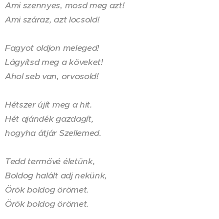
Ami szennyes, mosd meg azt!
Ami száraz, azt locsold!
Fagyot oldjon meleged!
Lágyítsd meg a köveket!
Ahol seb van, orvosold!
Hétszer újít meg a hit.
Hét ajándék gazdagít,
hogyha átjár Szellemed.
Tedd termővé életünk,
Boldog halált adj nekünk,
Örök boldog örömet.
Örök boldog örömet.