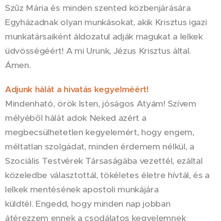
Szűz Mária és minden szented közbenjárására
Egyházadnak olyan munkásokat, akik Krisztus igazi
munkatársaiként áldozatul adják magukat a lelkek
üdvösségéért! A mi Urunk, Jézus Krisztus által.
Ámen.
Adjunk hálát a hivatás kegyelméért!
Mindenható, örök Isten, jóságos Atyám! Szívem
mélyéből hálát adok Neked azért a
megbecsülhetetlen kegyelemért, hogy engem,
méltatlan szolgádat, minden érdemem nélkül, a
Szociális Testvérek Társaságába vezettél, ezáltal
közeledbe választottál, tökéletes életre hívtál, és a
lelkek mentésének apostoli munkájára
küldtél. Engedd, hogy minden nap jobban
átérezzem ennek a csodálatos kegyelemnek