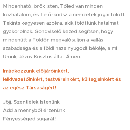
Mindenható, örök Isten, Tőled van minden
közhatalom, és Te őrködsz a nemzetek jogai fölött.
Tekints kegyesen azokra, akik fölöttünk hatalmat
gyakorolnak. Gondviselő kezed segít­sen, hogy
mindenütt a Földön megvalósuljon a vallás
szabadsága és a földi haza nyugodt békéje, a mi
Urunk, Jézus Krisztus által. Ámen.
Imádkozzunk elöljáróinkért,
lelkivezetőinkért, testvéreinkért, kültagjainkért és
az egész Társaságért!
Jöjj, Szentlélek Istenünk
Add a mennyből érzenünk
Fényességed sugarát!