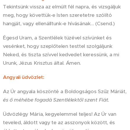
Tekintsünk vissza az elmúlt fél napra, és vizsgáljuk
meg, hogy követtük-e Isten szeretetre szólító
hangját, vagy ellenálltunk-e hívásának… (Csend.)
Égesd Uram, a Szentlélek tüzével szívünket és
vesénket, hogy szeplőtelen testtel szolgáljunk
Neked, és tiszta szívvel kedvedet keressünk, a mi
Urunk, Jézus Krisztus által. Ámen.
Angyali üdvözlet:
Az Úr angyala köszönté a Boldogságos Szűz Máriát,
és ő méhébe fogadá Szentlélektől szent Fiát.
Üdvözlégy Mária, kegyelemmel teljes!
Az Úr van
teveled, áldott vagy te az asszonyok között, és