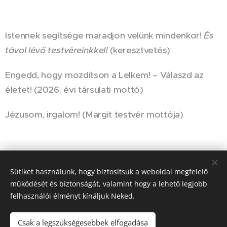
Istennek segítsége maradjon velünk mindenkor!
És
távol lévő testvéreinkkel!
(keresztvetés)
Engedd, hogy mozdítson a Lelkem! – Válaszd az
életet! (2026. évi társulati mottó)
Jézusom, irgalom! (Margit testvér mottója)
Sütiket használunk, hogy biztosítsuk a weboldal megfelelő
Reggeli ima
működését és biztonságát, valamint hogy a lehető legjobb
felhasználói élményt kínáljuk Neked.
Csak a legszükségesebbek elfogadása