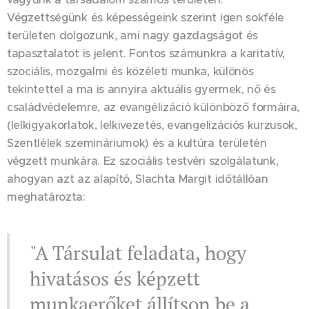
Végzettségünk és képességeink szerint igen sokféle
területen dolgozunk, ami nagy gazdagságot és
tapasztalatot is jelent. Fontos számunkra a karitatív,
szociális, mozgalmi és közéleti munka, különös
tekintettel a ma is annyira aktuális gyermek, nő és
családvédelemre, az evangélizáció különböző formáira,
(lelkigyakorlatok, lelkivezetés, evangelizációs kurzusok,
Szentlélek szemináriumok) és a kultúra területén
végzett munkára. Ez szociális testvéri szolgálatunk,
ahogyan azt az alapító, Slachta Margit időtállóan
meghatározta:
"A Társulat feladata, hogy
hivatásos és képzett
munkaerőket állítson be a