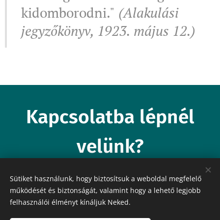
kidomborodni."
(Alakulási
jegyzőkönyv, 1923. május 12.)
Kapcsolatba lépnél
velünk?
Sütiket használunk, hogy biztosítsuk a weboldal megfelelő
Írj nekünk most!
működését és biztonságát, valamint hogy a lehető legjobb
felhasználói élményt kínáljuk Neked.