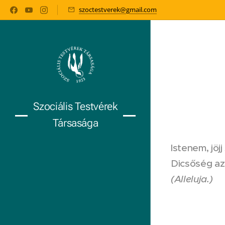
szoctestverek@gmail.com
Szociális Testvérek
Társasága
Istenem, jöj
Dicsőség az
(Alleluja.)