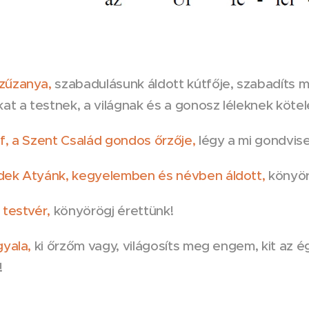
zűzanya,
szabadulásunk áldott kútfője, szabadíts m
at a testnek, a világnak és a gonosz léleknek kötelé
f, a Szent Család gondos őrzője,
légy a mi gondvise
ek Atyánk, kegyelemben és névben áldott,
könyör
 testvér,
könyörögj érettünk!
gyala,
ki őrzőm vagy, világosíts meg engem, kit az ég
!