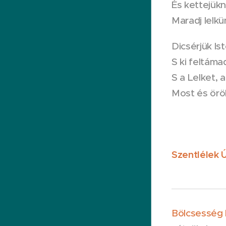
És kettejükn
Maradj lelkü
Dicsérjük Is
S ki feltáma
S a Lelket, 
Most és örö
Szentlélek 
Bölcsesség 