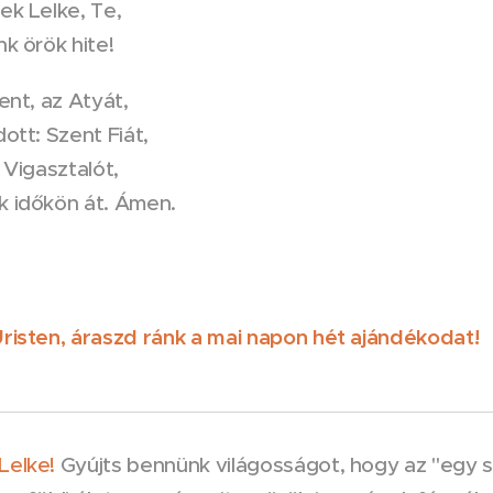
ek Lelke, Te,
nk örök hite!
tent, az Atyát,
dott: Szent Fiát,
a Vigasztalót,
k időkön át. Ámen.
Úristen, áraszd ránk a mai napon hét ajándékodat!
Lelke!
Gyújts bennünk világosságot, hogy az "egy s