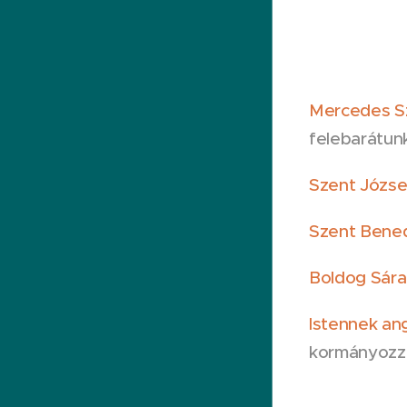
Mercedes S
felebarátunk
Szent Józse
Szent Bened
Boldog Sára
Istennek an
kormányozz