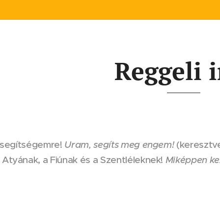
Reggeli 
j segítségemre!
Uram, segíts meg engem!
(keresztv
 Atyának, a Fiúnak és a Szentléleknek!
Miképpen ke