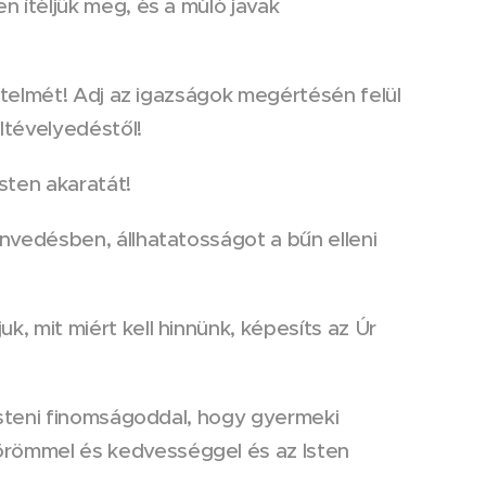
n ítéljük meg, és a múló javak
rtelmét! Adj az igazságok megértésén felül
eltévelyedéstől!
ten akaratát!
nvedésben, állhatatosságot a bűn elleni
, mit miért kell hinnünk, képesíts az Úr
 isteni finomságoddal, hogy gyermeki
örömmel és kedvességgel és az Isten