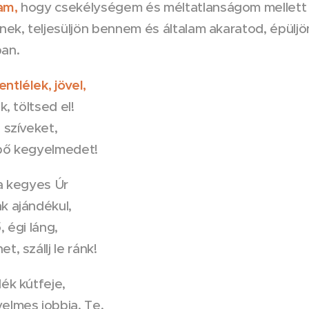
am,
hogy csekélységem és méltatlanságom mellett 
nek, teljesüljön bennem és általam akaratod, épülj
an.
tlélek, jövel,
k, töltsed el!
 szíveket,
bő kegyelmedet!
 a kegyes Úr
k ajándékul,
, égi láng,
, szállj le ránk!
ék kútfeje,
elmes jobbja, Te,