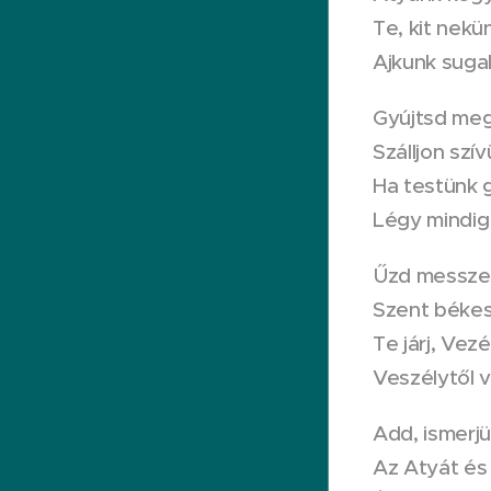
Te, kit nekün
Ajkunk sugal
Gyújtsd me
Szálljon szí
Ha testünk g
Légy mindig
Űzd messze 
Szent béke
Te járj, Vezé
Veszélytől 
Add, ismerjü
Az Atyát és 