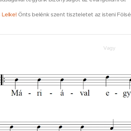
 Lelke!
Önts belénk szent tiszteletet az isteni Föls
Vagy