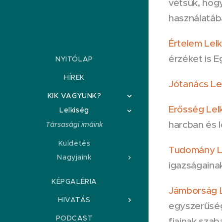
vétsük, hogy
használatáb
Értelem Lelk
érzéket is E
NYITÓLAP
HÍREK
Jótanács Le
KIK VAGYUNK?
Erősség Lel
Lelkiség
harcban és 
Társasági imáink
Küldetés
Tudomány L
Nagyjaink
igazságaina
KÉPGALÉRIA
Jámborság 
HIVATÁS
egyszerűség
PODCAST
fiainak sza