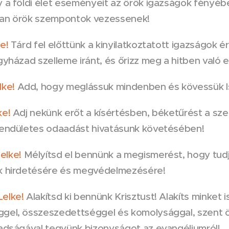
 a földi élet eseményeit az örök igazságok fényébe
an örök szempontok vezessenek!
e!
Tárd fel előttünk a kinyilatkoztatott igazságok é
gyházad szelleme iránt, és őrizz meg a hitben való 
lke!
Add, hogy meglássuk mindenben és kövessük Is
ke!
Adj nekünk erőt a kísértésben, béketűrést a sze
lendületes odaadást hivatásunk követésében!
elke!
Mélyítsd el bennünk a megismerést, hogy tudjuk
k hirdetésére és megvédelmezésére!
Lelke!
Alakítsd ki bennünk Krisztust! Alakíts minket
gel, összeszedettséggel és komolysággal, szent 
badságával tegyünk bizonyságot az evangéliumról!