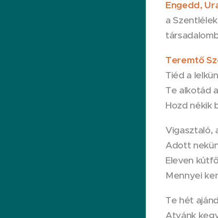
Engedd, Ur
a Szentlélek
társadalomb
Teremtő Szen
Tiéd a lelkün
Te alkotád a
Hozd nékik 
Vigasztaló,
Adott nekün
Eleven kútfő
Mennyei kenet
Te hét ajánd
Atyánk kegy