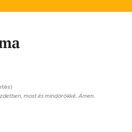
ima
etés)
zdetben, most és mindörökké. Ámen.