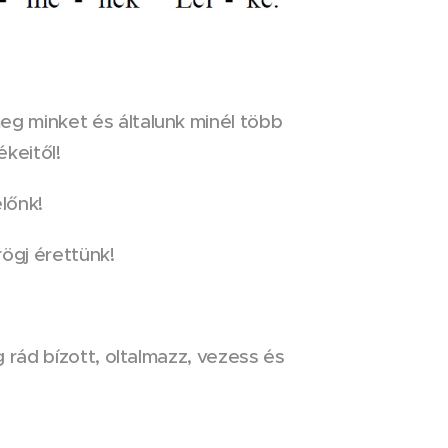
eg minket és általunk minél több
keitől!
lőnk!
ögj érettünk!
 rád bízott, oltalmazz, vezess és