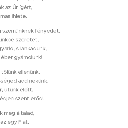
k az Úr ígért,
mas ihlete.
g szemünknek fényedet,
vünkbe szeretet,
yarló, s lankadunk,
 éber gyámolunk!
tőlünk ellenünk,
sséged add nekünk,
r, utunk előtt,
védjen szent erőd!
k meg általad,
az egy Fiat,