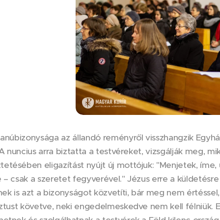
tanúbizonysága az állandó reményről visszhangzik Egyhá
 A nuncius arra biztatta a testvéreket, vizsgálják meg, mi
tésében eligazítást nyújt új mottójuk: "Menjetek, íme,
 – csak a szeretet fegyverével." Jézus erre a küldetésre 
nek is azt a bizonyságot közvetíti, bár meg nem értéssel
isztust követve, neki engedelmeskedve nem kell félniük