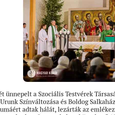
t ünnepelt a Szociális Testvérek Társas
 Urunk Színváltozása és Boldog Salkahá
umáért adtak hálát, lezárták az emlékező