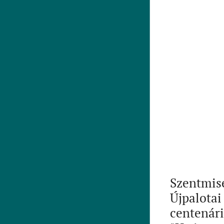
Szentmisé
Újpalotai
centenári