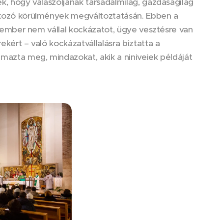
ek, hogy válaszoljanak társadalmilag, gazdaságilag
 okozó körülmények megváltoztatásán. Ebben a
az ember nem vállal kockázatot, ügye vesztésre van
ekért – való kockázatvállalásra biztatta a
lmazta meg, mindazokat, akik a niniveiek példáját