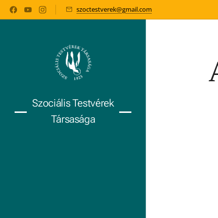
szoctestverek@gmail.com
Szociális Testvérek
Társasága