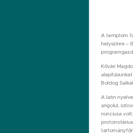
A templom fal
helyszínre – 
programgazd
Kővári Magdo
alapításunkat
Boldog Salkah
A latin nyelv
angolul, szlo
nunciusa volt
protonotárius
tartományfőnö