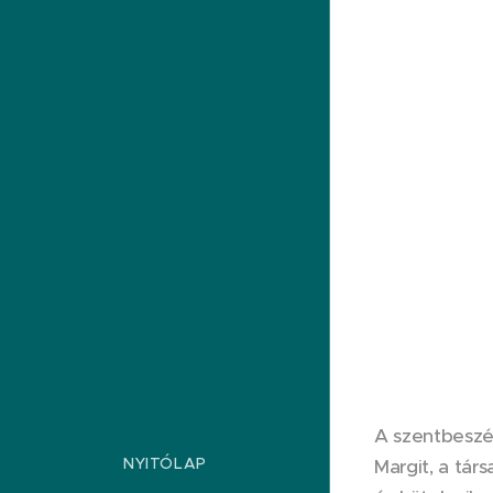
A szentbeszéd
NYITÓLAP
Margit, a tár