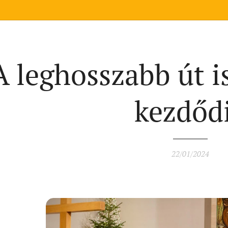
A leghosszabb út is
kezdőd
22/01/2024