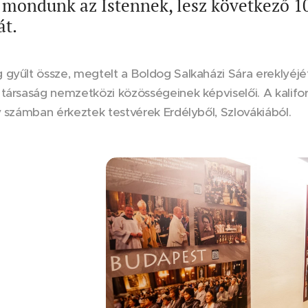
 mondunk az Istennek, lesz következő 10
át.
 gyűlt össze, megtelt a Boldog Salkaházi Sára ereklyéj
társaság nemzetközi közösségeinek képviselői. A kalifor
y számban érkeztek testvérek Erdélyből, Szlovákiából.