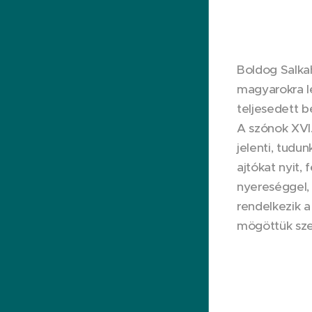
Boldog Salka
magyarokra le
teljesedett b
A szónok XVI.
jelenti, tudu
ajtókat nyit,
nyereséggel, 
rendelkezik a
mögöttük sze