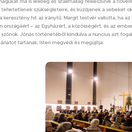
magukat ma is lelkileg és szakmailag felkészülve a nővér
ag tehetetlenek szükségleteire, és küzdjenek a sebeket
a keresztény hit az iránytű. Margit testvér vallotta, ha 
ten országáért – az Egyházért, a közösségért, és az ember
 szónok. Jónás történetéből kiindulva a nuncius azt foga
natot tartanak, Isten megvédi és megújítja.