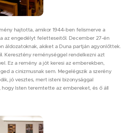
mény hajtotta, amikor 1944-ben felismerve a
pta az engedélyt feletteseitől. December 27-én
zon áldozatoknak, akiket a Duna partján agyonlőttek.
ről. Keresztény reménységgel rendelkezni azt
vel. Ez a remény a jót keresi az emberekben,
m enged a cinizmusnak sem. Megelégszik a szerény
ik, jó vesztes, mert isteni bizonysággal
 hogy Isten teremtette az embereket, és ő áll