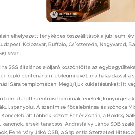
ain elhelyezett fényképes összeállítások a jubileumi é
Budapest, Kolozsvár, Buffalo, Csíkszereda, Nagyvárad, B
ag éven.
lna SSS általános elöljáró köszöntötte az egybegyűltek
 ünneplő centenárium jubileumi évét, ma hálaadással a sz
ázi Sára templomában. Megújítjuk küldetésünket: Itt va
en bemutatott szentmisében imák, énekek, könyörgések s
vákul, spanyolul. A szentmise főcelebránsa és szónoka M
. Koncelebrált többek között Fehér Zoltán, a Boldog S
, kanonok, érseki tanácsos, Andrásfalvy János SDB szal
k, Fehérváry Jákó OSB, a Sapientia Szerzetesi Hittudom