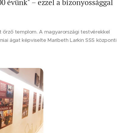
0 évünk" – ezzel a bizonyossággal
ét őrző templom. A magyarországi testvérekkel
niai ágat képviselte Maribeth Larkin SSS központi