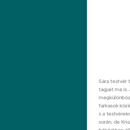
Sára testvér 
tagjait ma is.
megkülönbözte
farkasok közé
s a testvérek
során, de Kr