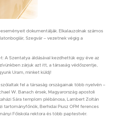
v eseményeit dokumentálják. Elkalauzolnak számos
alatonboglár, Szegvár – vezetnek végig a
et: A Szentatya áldásával kezdhettük egy éve az
ívünkben zárjuk azt itt, a társaság védőszentje,
gyunk Uram, minket küldj!
zólaltak fel a társaság országainak több nyelvén –
ichael W. Banach érsek, Magyarország apostoli
alkaházi Sára templom plébánosa, Lambert Zoltán
ézi tartományfőnök, Berhidai Piusz OFM ferences
ányi Főiskola rektora és több paptestvér.