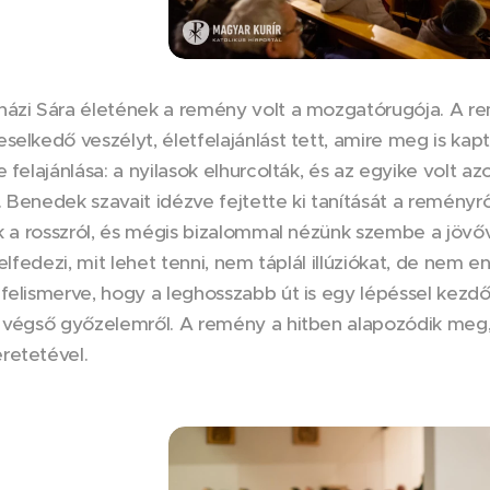
házi Sára életének a remény volt a mozgatórugója. A re
selkedő veszélyt, életfelajánlást tett, amire meg is ka
e felajánlása: a nyilasok elhurcolták, és az egyike volt a
 Benedek szavait idézve fejtette ki tanítását a remény
nk a rosszról, és mégis bizalommal nézünk szembe a jövő
 felfedezi, mit lehet tenni, nem táplál illúziókat, de ne
felismerve, hogy a leghosszabb út is egy lépéssel kezdőd
 végső győzelemről. A remény a hitben alapozódik meg,
retetével.