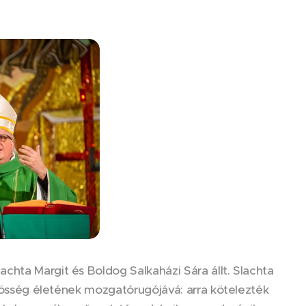
chta Margit és Boldog Salkaházi Sára állt. Slachta
özösség életének mozgatórugójává: arra kötelezték