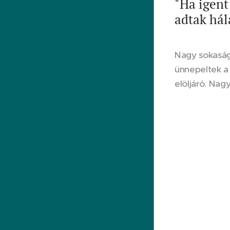
"Ha igent
adtak hál
Nagy sokaság
ünnepeltek a 
elöljáró. Nag