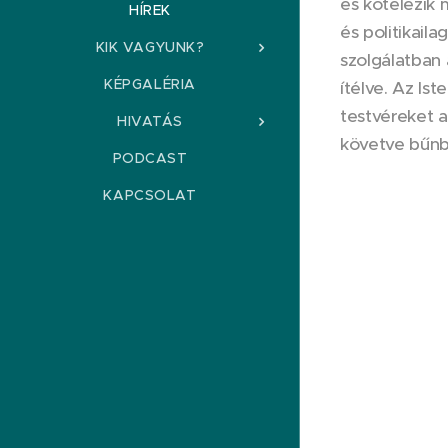
és kötelezik 
HÍREK
és politikail
KIK VAGYUNK?
szolgálatban 
KÉPGALÉRIA
ítélve. Az Is
testvéreket a
HIVATÁS
követve bűnbá
PODCAST
KAPCSOLAT