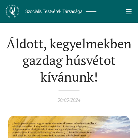
Szociális Testvérek Társasága
Áldott, kegyelmekben
gazdag húsvétot
kívánunk!
30/03/2024