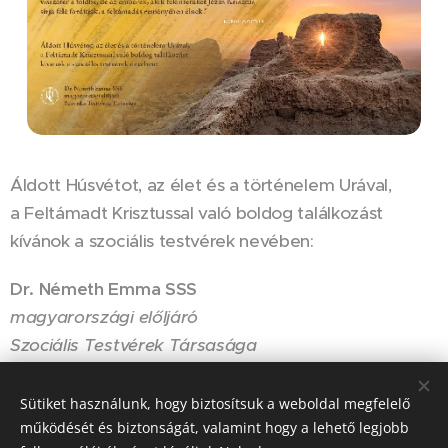
Áldott Húsvétot, az élet és a történelem Urával,
a Feltámadt Krisztussal való boldog találkozást
kívánok a szociális testvérek nevében:
Dr. Németh Emma SSS
magyarországi előljáró
Szociális Testvérek Társasága
Sütiket használunk, hogy biztosítsuk a weboldal megfelelő
Share
működését és biztonságát, valamint hogy a lehető legjobb