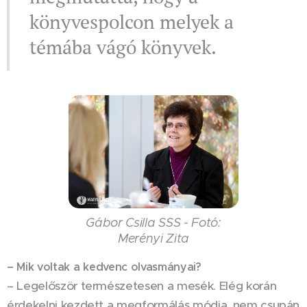
könyvespolcon melyek a
témába vágó könyvek.
Gábor Csilla SSS - Fotó:
Merényi Zita
– Mik voltak a kedvenc olvasmányai?
– Legelőször természetesen a mesék. Elég korán
érdekelni kezdett a megformálás módja, nem csupán