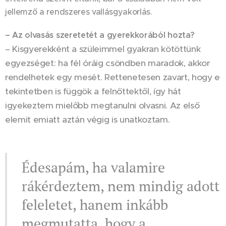
jellemző a rendszeres vallásgyakorlás.
– Az olvasás szeretetét a gyerekkorából hozta?
– Kisgyerekként a szüleimmel gyakran kötöttünk
egyezséget: ha fél óráig csöndben maradok, akkor
rendelhetek egy mesét. Rettenetesen zavart, hogy e
tekintetben is függök a felnőttektől, így hát
igyekeztem mielőbb megtanulni olvasni. Az első
elemit emiatt aztán végig is unatkoztam.
Édesapám, ha valamire
rákérdeztem, nem mindig adott
feleletet, hanem inkább
megmutatta, hogy a