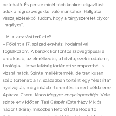
belátható. És persze minél több konkrét eligazítást
adok a régi szövegekkel való munkához. Hallgatói
visszajelzésekből tudom, hogy a tárgyszeretet olykor
"ragályos".
– Mi a kutatási területe?
– Főként a 17. század egyházi irodalmával
foglalkozom. A barokk kor fontos szövegtípusai a
prédikáció, az elmélkedés, a hitvita; ezek irodalom-,
teológia-, illetve lelkiségtörténeti szempontból is
vizsgálhatók. Szinte melléktermék, de tragikusan
szép történet: a 17. században történt egy "élet írta"
nyelvújítás, még inkább -teremtés: ismert példa erre
Apáczai Csere János
Magyar encyclopaediája
. Vele
szinte egy időben Tasi Gáspár (Esterházy Miklós
nádor titkára), miközben lefordította Roberto