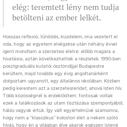
elég: teremtett lény nem tudja
betölteni az ember lelkét.
Hosszas reflexió, tűnődés, küzdelem, ima vezetett el
oda, hogy az egyetem elvégzése után néhány évvel
igent mondtam a szerzetesi életre: előbb magára a
hivatásra, aztán következhettek a részletek. 1990-ben
posztgraduális kutatói ösztöndíjjal Budapestre
kerültem, majd további egy évig angoltanárként
dolgoztam ugyanott, egy általános iskolában. Közben
pedig kerestem azt a szerzetesrendet, ahová Isten hív.
Több közösségnél is érdeklődtem: fontosak voltak
ezek a találkozások az utam tisztázása szempontjából,
hálás vagyok értük. Így vált egyértelművé számomra,
hogy nem a "klasszikus" kolostori élet a nekem szóló
hívás, hogy én a világban élve akarok egészen Istené