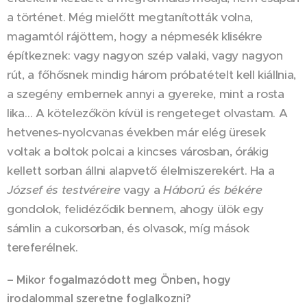
a történet. Még mielőtt megtanították volna,
magamtól rájöttem, hogy a népmesék klisékre
építkeznek: vagy nagyon szép valaki, vagy nagyon
rút, a főhősnek mindig három próbatételt kell kiállnia,
a szegény embernek annyi a gyereke, mint a rosta
lika… A kötelezőkön kívül is rengeteget olvastam. A
hetvenes-nyolcvanas években már elég üresek
voltak a boltok polcai a kincses városban, órákig
kellett sorban állni alapvető élelmiszerekért. Ha a
József és testvéreire
vagy a
Háború és békére
gondolok, felidéződik bennem, ahogy ülök egy
sámlin a cukorsorban, és olvasok, míg mások
tereferélnek.
– Mikor fogalmazódott meg Önben, hogy
irodalommal szeretne foglalkozni?