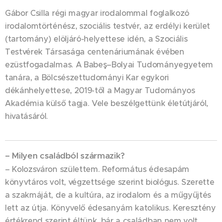
Gábor Csilla régi magyar irodalommal foglalkozó
irodalomtörténész, szociális testvér, az erdélyi kerület
(tartomány) elöljáró-helyettese idén, a Szociális
Testvérek Társasága centenáriumának évében
ezüstfogadalmas. A Babeş–Bolyai Tudományegyetem
tanára, a Bölcsészettudományi Kar egykori
dékánhelyettese, 2019-től a Magyar Tudományos
Akadémia külső tagja. Vele beszélgettünk életútjáról,
hivatásáról.
– Milyen családból származik?
– Kolozsváron születtem. Református édesapám
könyvtáros volt, végzettsége szerint biológus. Szerette
a szakmáját, de a kultúra, az irodalom és a műgyűjtés
lett az útja. Könyvelő édesanyám katolikus. Keresztény
értékrend szerint éltünk, bár a családban nem volt