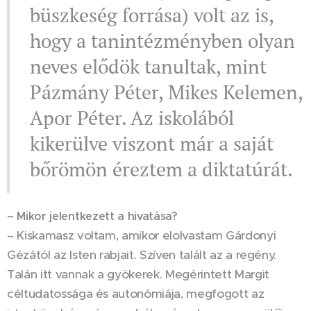
büszkeség forrása) volt az is,
hogy a tanintézményben olyan
neves elődök tanultak, mint
Pázmány Péter, Mikes Kelemen,
Apor Péter. Az iskolából
kikerülve viszont már a saját
bőrömön éreztem a diktatúrát.
– Mikor jelentkezett a hivatása?
– Kiskamasz voltam, amikor elolvastam Gárdonyi
Gézától az Isten rabjait. Szíven talált az a regény.
Talán itt vannak a gyökerek. Megérintett Margit
céltudatossága és autonómiája, megfogott az