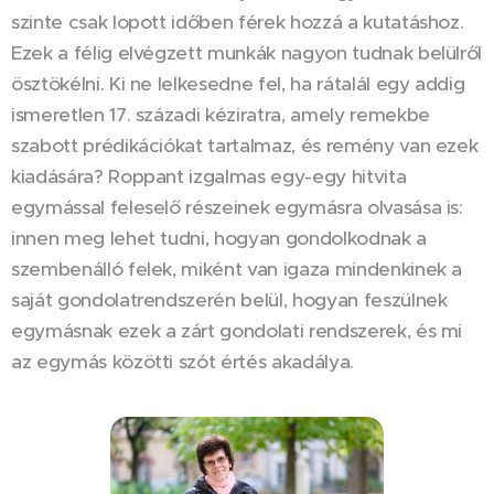
szinte csak lopott időben férek hozzá a kutatáshoz.
Ezek a félig elvégzett munkák nagyon tudnak belülről
ösztökélni. Ki ne lelkesedne fel, ha rátalál egy addig
ismeretlen 17. századi kéziratra, amely remekbe
szabott prédikációkat tartalmaz, és remény van ezek
kiadására? Roppant izgalmas egy-egy hitvita
egymással feleselő részeinek egymásra olvasása is:
innen meg lehet tudni, hogyan gondolkodnak a
szembenálló felek, miként van igaza mindenkinek a
saját gondolatrendszerén belül, hogyan feszülnek
egymásnak ezek a zárt gondolati rendszerek, és mi
az egymás közötti szót értés akadálya.