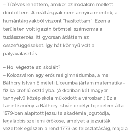
– Tízéves lehettem, amikor az irodalom mellett
döntöttem. A reáltárgyak nem annyira mentek, a
humántárgyakból viszont "hasítottam". Ezen a
területen volt igazán örömteli számomra a
tudásszerzés, itt gyorsan átláttam az
összefüggéseket. Így hát könnyű volt a
pályaválasztás.
– Hol végezte az iskoláit?
– Kolozsváron egy erős reálgimnáziumba, a mai
Báthory István Elméleti Líceumba jártam matematika–
fizika profilú osztályba. (Akkoriban két magyar
tannyelvű középiskola működött a városban.) Ez a
tanintézmény a Báthory István erdélyi fejedelem által
1579-ben alapított jezsuita akadémia jogutódja,
legalábbis szellemi örököse, amelyet a jezsuiták
vezettek egészen a rend 1773-as feloszlatásáig, majd a