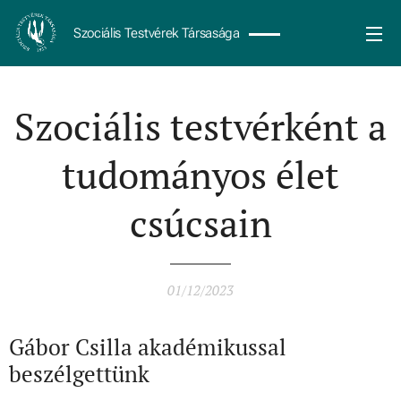
Szociális Testvérek Társasága
Szociális testvérként a
tudományos élet
csúcsain
01/12/2023
Gábor Csilla akadémikussal
beszélgettünk