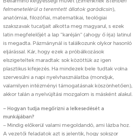
Bellarmino kegyességi művét (
Elménknek Istenben
felmenetelérül a teremtett állatok garádicsin
),
anatómiai, filozófiai, matematikai, teológiai
szakszavak tucatjait alkotta meg magyarul, s ezek
latin megfelelőjét a lap "karéján" (ahogy ő írja) latinul
is megadta. Pázmánynál is találkozunk olykor hasonló
eljárással. Kár, hogy ezek a próbálkozások
elszigeteltek maradtak: sok közöttük az igen
plasztikus kifejezés. Ha mindezek bele tudtak volna
szervesülni a napi nyelvhasználatba (mondjuk,
valamilyen intézményi támogatásnak köszönhetően),
akkor talán a nyelvújítási mozgalom is másként alakul.
– Hogyan tudja megőrizni a lelkesedését a
munkájában?
– Mindig előkerül valami megoldandó, ami lázba hoz.
A vezetői feladatok azt is jelentik, hogy sokszor