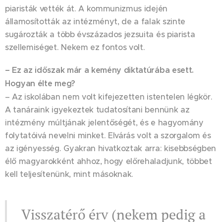
piaristák vették át. A kommunizmus idején
államosították az intézményt, de a falak szinte
sugározták a több évszázados jezsuita és piarista
szellemiséget. Nekem ez fontos volt.
– Ez az időszak már a kemény diktatúrába esett.
Hogyan élte meg?
– Az iskolában nem volt kifejezetten istentelen légkör.
A tanáraink igyekeztek tudatosítani bennünk az
intézmény múltjának jelentőségét, és e hagyomány
folytatóivá nevelni minket. Elvárás volt a szorgalom és
az igényesség. Gyakran hivatkoztak arra: kisebbségben
élő magyarokként ahhoz, hogy előrehaladjunk, többet
kell teljesítenünk, mint másoknak.
Visszatérő érv (nekem pedig a