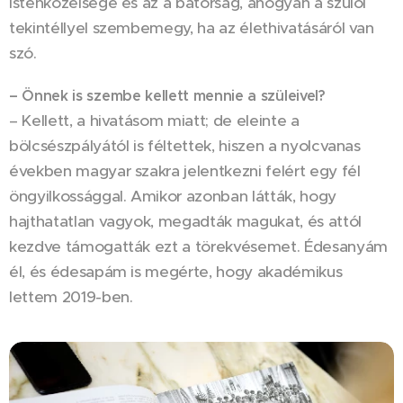
istenközelsége és az a bátorság, ahogyan a szülői
tekintéllyel szembemegy, ha az élethivatásáról van
szó.
– Önnek is szembe kellett mennie a szüleivel?
– Kellett, a hivatásom miatt; de eleinte a
bölcsészpályától is féltettek, hiszen a nyolcvanas
években magyar szakra jelentkezni felért egy fél
öngyilkossággal. Amikor azonban látták, hogy
hajthatatlan vagyok, megadták magukat, és attól
kezdve támogatták ezt a törekvésemet. Édesanyám
él, és édesapám is megérte, hogy akadémikus
lettem 2019-ben.