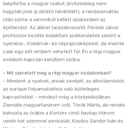
leépítette a magyar szakot (évtizedekig nem
hagyták jóvá új oktató felvételét), a rendszerváltás
után szinte a semmiből kellett újrakezdeni az
építkezést. Az akkori tanszékvezető, Péntek János
professzor kezdte kialakítani szakterületek szerint a
nyelvész-, irodalmár- és néprajzosképzést, de évente
csak egy-két embert vehetett fel. Én a régi magyar
irodalom kapcsán kerültem szóba.
– Mit szeretett meg a régi magyar irodalomban?
– Mindent: a nyelvet, annak zenéjét, az alkotásmódot,
az európai folyamatokhoz való különleges
kapcsolódást – mindezt még a középiskolában.
Zseniális magyartanárom volt, Török Márta, aki rendre
behozta az órákra a
Kortárs
című havilap
Három
veréb hat szemmel
sorozatát, Kovács Sándor Iván és