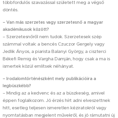
többfordulós szavazással született meg a végső
döntés.
– Van más szerzetes vagy szerzetesnő a magyar
akadémikusok között?
– Szerzetesnőről nem tudok. Szerzetesek szép
számmal voltak: a bencés Czuczor Gergely vagy
Jedlik Ányos, a piarista Balanyi György, a ciszterci
Békefi Remig és Vargha Damján, hogy csak a ma is
ismertek közül említsek néhányat.
– Irodalomtörténészként mely publikációira a
legbüszkébb?
– Mindig az a kedvenc és az a büszkeség, amivel
éppen foglalkozom. Jó érzés hírt adni elveszettnek
hitt, esetleg teljesen ismeretlen kéziratokról vagy
nyomtatásban megjelent művekről, és jó rámutatni új