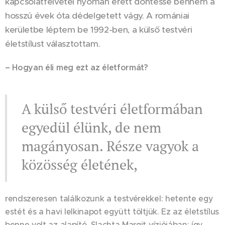
kapcsolatfelvétel nyomán érett döntéssé bennem a
hosszú évek óta dédelgetett vágy. A romániai
kerületbe léptem be 1992-ben, a külső testvéri
életstílust választottam.
– Hogyan éli meg ezt az életformát?
A külső testvéri életformában
egyedül élünk, de nem
magányosan. Része vagyok a
közösség életének,
rendszeresen találkozunk a testvérekkel: hetente egy
estét és a havi lelkinapot együtt töltjük. Ez az életstílus
benne volt az alapító, Slachta Margit víziójában; így