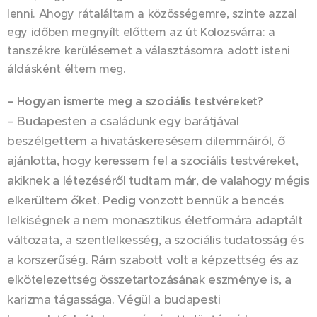
lenni. Ahogy rátaláltam a közösségemre, szinte azzal
egy időben megnyílt előttem az út Kolozsvárra: a
tanszékre kerülésemet a választásomra adott isteni
áldásként éltem meg.
– Hogyan ismerte meg a szociális testvéreket?
– Budapesten a családunk egy barátjával
beszélgettem a hivatáskeresésem dilemmáiról, ő
ajánlotta, hogy keressem fel a szociális testvéreket,
akiknek a létezéséről tudtam már, de valahogy mégis
elkerültem őket. Pedig vonzott bennük a bencés
lelkiségnek a nem monasztikus életformára adaptált
változata, a szentlelkesség, a szociális tudatosság és
a korszerűség. Rám szabott volt a képzettség és az
elkötelezettség összetartozásának eszménye is, a
karizma tágassága. Végül a budapesti