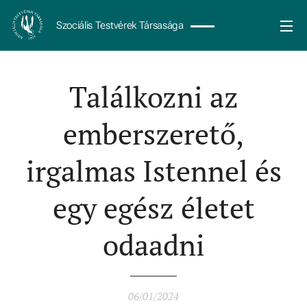
Szociális Testvérek Társasága
Találkozni az
emberszerető,
irgalmas Istennel és
egy egész életet
odaadni
06/01/2024