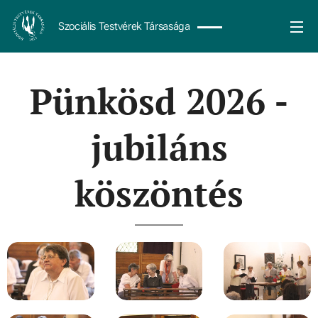
Szociális Testvérek Társasága
Pünkösd 2026 -
jubiláns
köszöntés