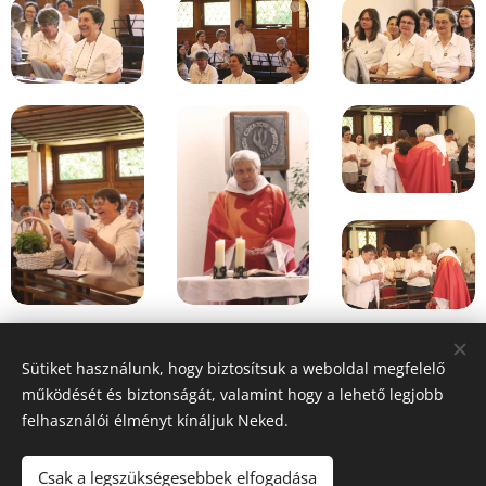
Sütiket használunk, hogy biztosítsuk a weboldal megfelelő
Fotókat készítette: Mészáros Csenge Veronika SSS
működését és biztonságát, valamint hogy a lehető legjobb
felhasználói élményt kínáljuk Neked.
Csak a legszükségesebbek elfogadása