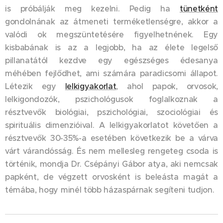
is próbálják meg kezelni. Pedig ha
tünetként
gondolnának az átmeneti terméketlenségre, akkor a
valódi ok megszüntetésére figyelhetnének. Egy
kisbabának is az a legjobb, ha az élete legelső
pillanatától kezdve egy egészséges édesanya
méhében fejlődhet, ami számára paradicsomi állapot.
Létezik egy
lelkigyakorlat
, ahol papok, orvosok,
lelkigondozók, pszichológusok foglalkoznak a
résztvevők biológiai, pszichológiai, szociológiai és
spirituális dimenzióival. A lelkigyakorlatot követően a
résztvevők 30-35%-a esetében következik be a várva
várt várandósság. És nem mellesleg rengeteg csoda is
történik, mondja Dr. Csépányi Gábor atya, aki nemcsak
papként, de végzett orvosként is beleásta magát a
témába, hogy minél több házaspárnak segíteni tudjon.