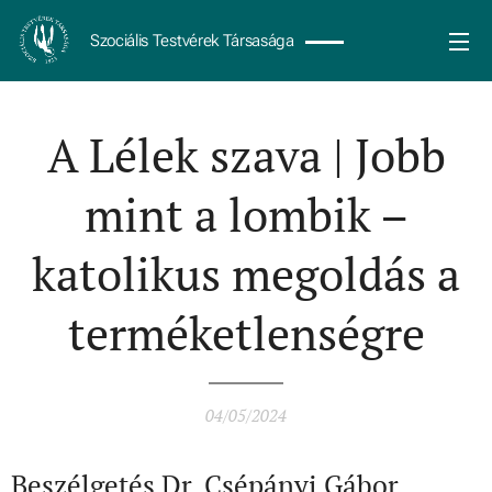
Szociális Testvérek Társasága
A Lélek szava | Jobb
mint a lombik –
katolikus megoldás a
terméketlenségre
04/05/2024
Beszélgetés Dr. Csépányi Gábor