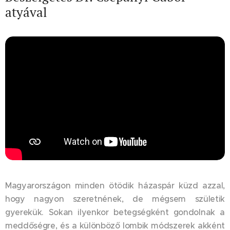
atyával
Magyarországon minden ötödik házaspár küzd azzal,
hogy nagyon szeretnének, de mégsem születik
gyerekük. Sokan ilyenkor betegségként gondolnak a
meddőségre, és a különböző lombik módszerek akként