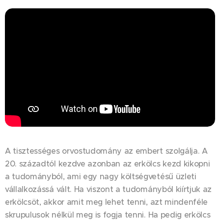
A tisztességes orvostudomány az embert szolgálja. A
20. századtól kezdve azonban az erkölcs kezd kikopni
a tudományból, ami egy nagy költségvetésű üzleti
vállalkozássá vált. Ha viszont a tudományból kiírtjuk az
erkölcsöt, akkor amit meg lehet tenni, azt mindenféle
skrupulusok nélkül meg is fogja tenni. Ha pedig erkölcs