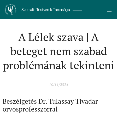
Szociális Testvérek Társasága
A Lélek szava | A
beteget nem szabad
problémának tekinteni
16/11/2024
Beszélgetés Dr. Tulassay Tivadar
orvosprofesszorral