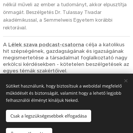
nélkül műveli az ember a tudományt, akkor elpusztítja
önmagát. Beszélgetés Dr. Tulassay Tivadar
akadémikussal, a Semmelweis Egyetem korábbi
rektorával.
A
Lélek szava podcast-csatorna
célja a katolikus
hit szépségének, gazdagságának és igazságának
megismertetése a társadalmat foglalkoztató nagy
erkölcsi kérdésekben - kötetelen beszélgetések az
egyes témák szakértőivel.
Sütiket használunk, hogy biztosítsuk a weboldal megfelelő
Share
működését és biztonságát, valamint hogy a lehető legjobb
felhasználói élményt kínáljuk Neked.
Csak a legszükségesebbek elfogadása
© 2023-2026
Szociális Testvérek Társasága
| Minden jog fenntartva.