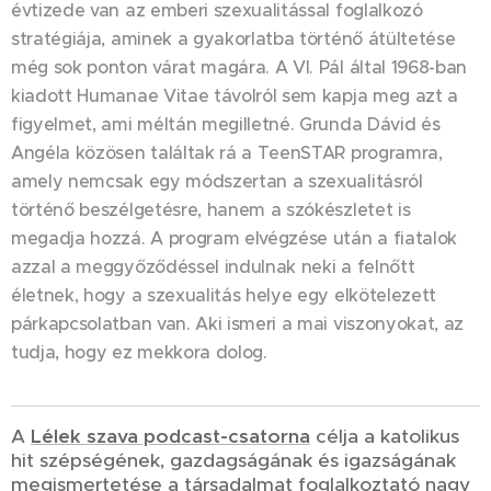
évtizede van az emberi szexualitással foglalkozó
stratégiája, aminek a gyakorlatba történő átültetése
még sok ponton várat magára. A VI. Pál által 1968-ban
kiadott Humanae Vitae távolról sem kapja meg azt a
figyelmet, ami méltán megilletné. Grunda Dávid és
Angéla közösen találtak rá a TeenSTAR programra,
amely nemcsak egy módszertan a szexualitásról
történő beszélgetésre, hanem a szókészletet is
megadja hozzá. A program elvégzése után a fiatalok
azzal a meggyőződéssel indulnak neki a felnőtt
életnek, hogy a szexualitás helye egy elkötelezett
párkapcsolatban van. Aki ismeri a mai viszonyokat, az
tudja, hogy ez mekkora dolog.
A
Lélek szava podcast-csatorna
célja a katolikus
hit szépségének, gazdagságának és igazságának
megismertetése a társadalmat foglalkoztató nagy