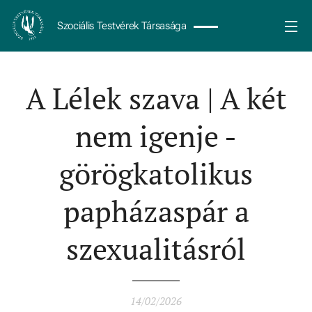
Szociális Testvérek Társasága
A Lélek szava | A két
nem igenje -
görögkatolikus
papházaspár a
szexualitásról
14/02/2026