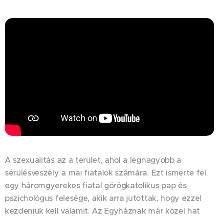
A szexualitás az a terület, ahol a legnagyobb a
sérülésveszély a mai fiatalok számára. Ezt ismerte fel
egy háromgyerekes fiatal görögkatolikus pap és
pszichológus felesége, akik arra jutottak, hogy ezzel
kezdeniük kell valamit. Az Egyháznak már közel hat