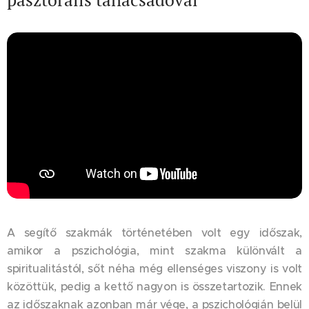
A segítő szakmák történetében volt egy időszak,
amikor a pszichológia, mint szakma különvált a
spiritualitástól, sőt néha még ellenséges viszony is volt
közöttük, pedig a kettő nagyon is összetartozik. Ennek
az időszaknak azonban már vége, a pszichológián belül