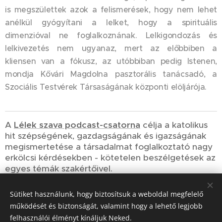
is megszülettek azok a felismerések, hogy nem lehet
anélkül gyógyítani a lelket, hogy a spirituális
dimenzióval ne foglalkoznának. Lelkigondozás és
lelkivezetés nem ugyanaz, mert az előbbiben a
kliensen van a fókusz, az utóbbiban pedig Istenen,
mondja Kővári Magdolna pasztorális tanácsadó, a
Szociális Testvérek Társaságának központi elöljárója.
A
Lélek szava podcast-csatorna
célja a katolikus
hit szépségének, gazdagságának és igazságának
megismertetése a társadalmat foglalkoztató nagy
erkölcsi kérdésekben - kötetelen beszélgetések az
egyes témák szakértőivel.
Sütiket használunk, hogy biztosítsuk a weboldal megfelelő
Share
működését és biztonságát, valamint hogy a lehető legjobb
felhasználói élményt kínáljuk Neked.