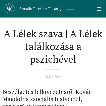
Szociális Testvérek Társasága
A Lélek szava | A Lélek
találkozása a
pszichével
10/02/2024
Beszélgetés lelkivezetésről Kővári
Magdolna szociális testvérrel,
pasztorális tanácsadóval