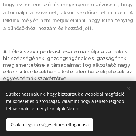
hogy ez nekem szól és megengedem Jézusnak, hogy
átformálja a szívemet, akkor kezdődik el minden. A
lelkünk mélyén nem merjük elhinni, hogy Isten tényleg
a bűnösökhöz, hozzám és hozzád jött.
A
Lélek szava podcast-csatorna
célja a katolikus
hit szépségének, gazdagságának és igazságának
megismertetése a társadalmat foglalkoztató nagy
erkölcsi kérdésekben - kötetelen beszélgetések az
egyes témák szakértőivel.
Sütiket használunk, hogy biztosítsuk a weboldal megfelelő
Share
működését és biztonságát, valamint hogy a lehető legjobb
felhasználói élményt kínáljuk Neked.
Csak a legszükségesebbek elfogadása
© 2023-2026
Szociális Testvérek Társasága