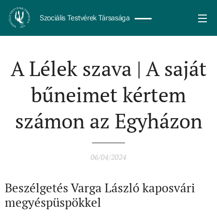
Szociális Testvérek Társasága
A Lélek szava | A saját
bűneimet kértem
számon az Egyházon
06/04/2024
Beszélgetés Varga László kaposvári
megyéspüspökkel