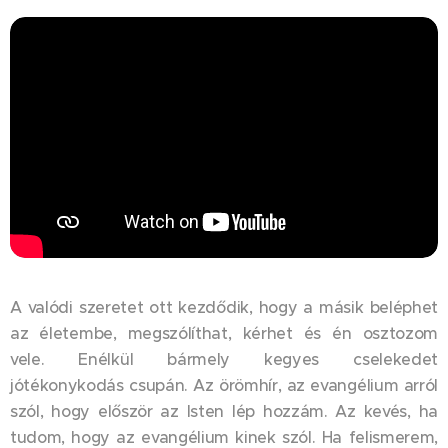
A valódi szeretet ott kezdődik, hogy a másik beléphet
az életembe, megszólíthat, kérhet és én osztozom
vele. Enélkül bármely kegyes cselekedet
jótékonykodás csupán. Az örömhír, az evangélium arról
szól, hogy először az Isten lép hozzám. Az kevés, ha
tudom, hogy az evangélium kinek szól. Ha felismerem,