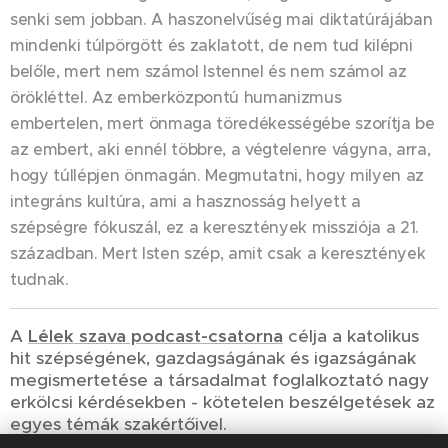
senki sem jobban. A haszonelvűség mai diktatúrájában
mindenki túlpörgött és zaklatott, de nem tud kilépni
belőle, mert nem számol Istennel és nem számol az
örökléttel. Az emberközpontú humanizmus
embertelen, mert önmaga töredékességébe szorítja be
az embert, aki ennél többre, a végtelenre vágyna, arra,
hogy túllépjen önmagán. Megmutatni, hogy milyen az
integráns kultúra, ami a hasznosság helyett a
szépségre fókuszál, ez a keresztények missziója a 21.
században. Mert Isten szép, amit csak a keresztények
tudnak.
A
Lélek szava podcast-csatorna
célja a katolikus
hit szépségének, gazdagságának és igazságának
megismertetése a társadalmat foglalkoztató nagy
erkölcsi kérdésekben - kötetelen beszélgetések az
egyes témák szakértőivel.