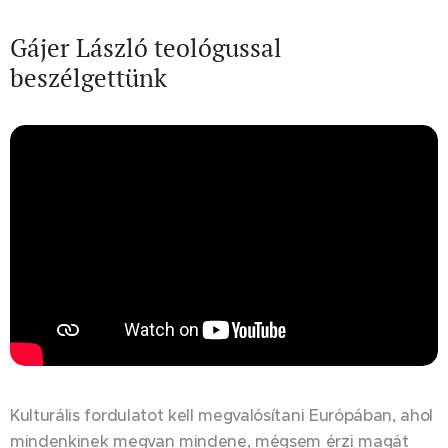
Gájer László teológussal
beszélgettünk
Kulturális fordulatot kell megvalósítani Európában, ahol
mindenkinek megvan mindene, mégsem érzi magát