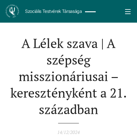
Szociális Testvérek Társasága
A Lélek szava | A
szépség
misszionáriusai –
keresztényként a 21.
században
14/12/2024