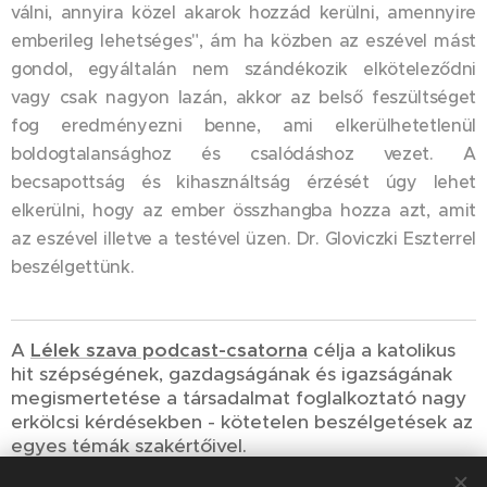
válni, annyira közel akarok hozzád kerülni, amennyire
emberileg lehetséges", ám ha közben az eszével mást
gondol, egyáltalán nem szándékozik elköteleződni
vagy csak nagyon lazán, akkor az belső feszültséget
fog eredményezni benne, ami elkerülhetetlenül
boldogtalansághoz és csalódáshoz vezet. A
becsapottság és kihasználtság érzését úgy lehet
elkerülni, hogy az ember összhangba hozza azt, amit
az eszével illetve a testével üzen. Dr. Gloviczki Eszterrel
beszélgettünk.
A
Lélek szava podcast-csatorna
célja a katolikus
hit szépségének, gazdagságának és igazságának
megismertetése a társadalmat foglalkoztató nagy
erkölcsi kérdésekben - kötetelen beszélgetések az
egyes témák szakértőivel.