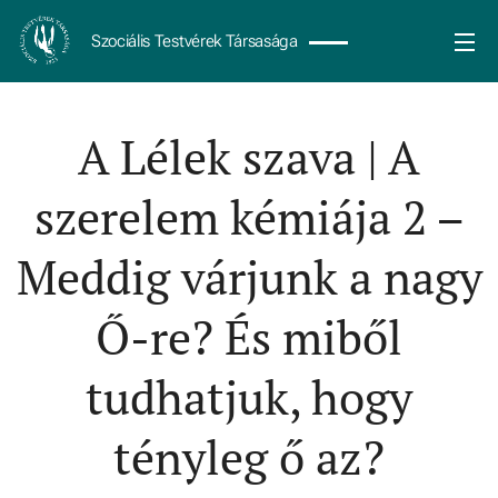
Szociális Testvérek Társasága
A Lélek szava | A
szerelem kémiája 2 –
Meddig várjunk a nagy
Ő-re? És miből
tudhatjuk, hogy
tényleg ő az?