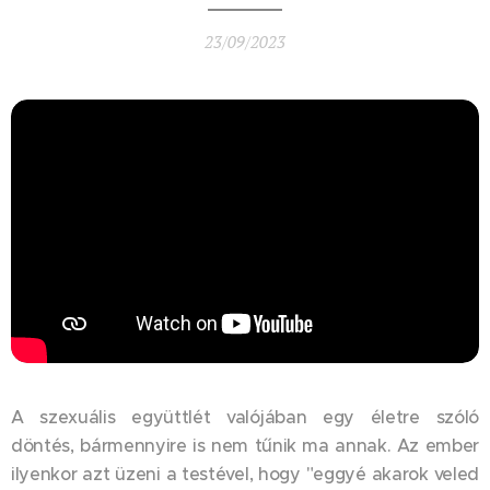
23/09/2023
A szexuális együttlét valójában egy életre szóló
döntés, bármennyire is nem tűnik ma annak. Az ember
ilyenkor azt üzeni a testével, hogy "eggyé akarok veled