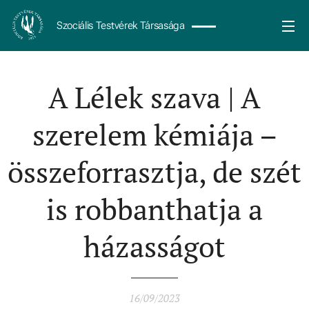
Szociális Testvérek Társasága
A Lélek szava | A
szerelem kémiája –
összeforrasztja, de szét
is robbanthatja a
házasságot
16/09/2023