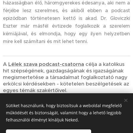
házasságban élő, háromgyerekes édesanya, aki nem a
férjébe lesz szerelmes, és akiből ebben a podcast
epizódban történetesen kettő is akad. Dr. Gloviczki
Eszter már másfél évtizede foglalkozik a szerelem
kémiájával, és elmondja, hogy egy ilyen helyzetben
mire kell számítani és mit lehet tenni.
A
Lélek szava podcast-csatorna
célja a katolikus
hit szépségének, gazdagságának és igazságának
megismertetése a társadalmat foglalkoztató nagy
erkölcsi kérdésekben - kötetelen beszélgetések az
egyes témák szakértőivel.
Sütiket használunk, hogy biztosítsuk a weboldal megfelelő
Share
működését és biztonságát, valamint hogy a lehető legjobb
felhasználói élményt kínáljuk Neked.