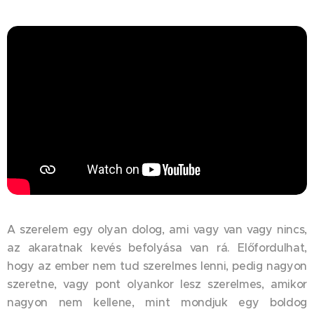
A szerelem egy olyan dolog, ami vagy van vagy nincs,
az akaratnak kevés befolyása van rá. Előfordulhat,
hogy az ember nem tud szerelmes lenni, pedig nagyon
szeretne, vagy pont olyankor lesz szerelmes, amikor
nagyon nem kellene, mint mondjuk egy boldog