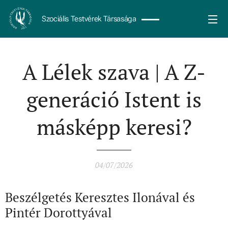
Szociális Testvérek Társasága
A Lélek szava | A Z-
generáció Istent is
másképp keresi?
04/07/2026
Beszélgetés Keresztes Ilonával és
Pintér Dorottyával