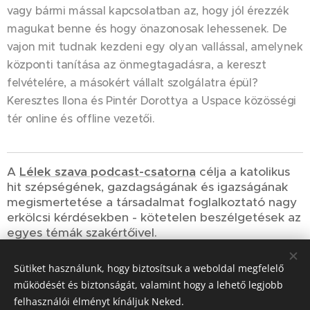
vagy bármi mással kapcsolatban az, hogy jól érezzék
magukat benne és hogy önazonosak lehessenek. De
vajon mit tudnak kezdeni egy olyan vallással, amelynek
központi tanítása az önmegtagadásra, a kereszt
felvételére, a másokért vállalt szolgálatra épül?
Keresztes Ilona és Pintér Dorottya a Uspace közösségi
tér online és offline vezetői.
A
Lélek szava podcast-csatorna
célja a katolikus
hit szépségének, gazdagságának és igazságának
megismertetése a társadalmat foglalkoztató nagy
erkölcsi kérdésekben - kötetelen beszélgetések az
egyes témák szakértőivel.
Sütiket használunk, hogy biztosítsuk a weboldal megfelelő
Share
működését és biztonságát, valamint hogy a lehető legjobb
felhasználói élményt kínáljuk Neked.