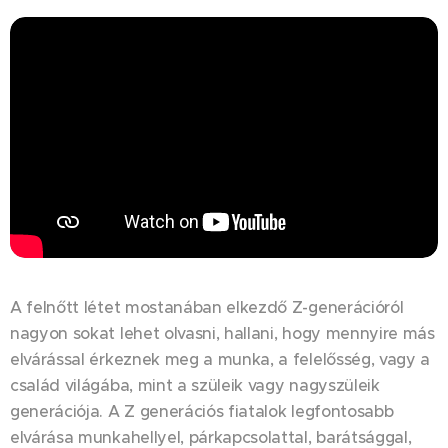
A felnőtt létet mostanában elkezdő Z-generációról
nagyon sokat lehet olvasni, hallani, hogy mennyire más
elvárással érkeznek meg a munka, a felelősség, vagy a
család világába, mint a szüleik vagy nagyszüleik
generációja. A Z generációs fiatalok legfontosabb
elvárása munkahellyel, párkapcsolattal, barátsággal,