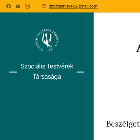
szoctestverek@gmail.com
Szociális Testvérek
Társasága
Beszélget