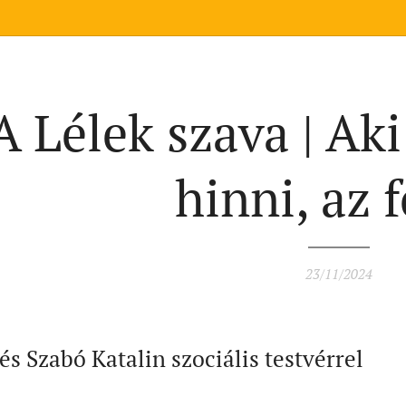
A Lélek szava | Aki
hinni, az f
23/11/2024
és Szabó Katalin szociális testvérrel