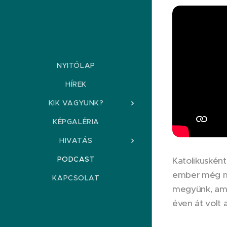
NYITÓLAP
HÍREK
KIK VAGYUNK?
KÉPGALÉRIA
HIVATÁS
PODCAST
Katolikusként
ember még me
KAPCSOLAT
megyünk, amik
éven át volt a