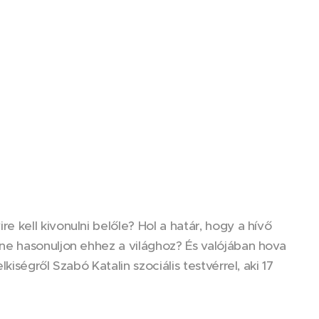
kell kivonulni belőle? Hol a határ, hogy a hívő
ne hasonuljon ehhez a világhoz? És valójában hova
iségről Szabó Katalin szociális testvérrel, aki 17