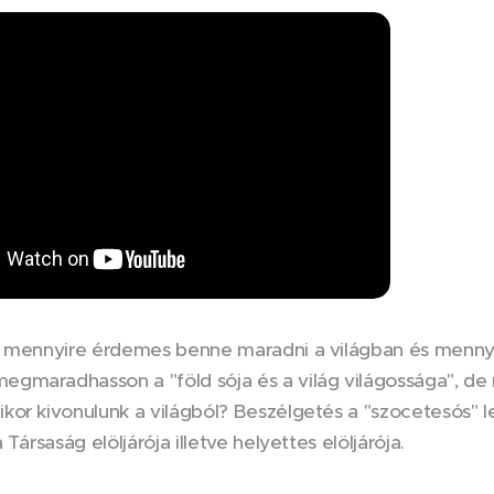
 mennyire érdemes benne maradni a világban és mennyire 
gmaradhasson a "föld sója és a világ világossága", de 
or kivonulunk a világból? Beszélgetés a "szocetesós" lelk
 Társaság elöljárója illetve helyettes elöljárója.