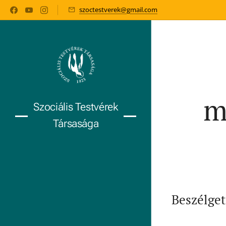
szoctestverek@gmail.com
m
Szociális Testvérek
Társasága
Beszélget