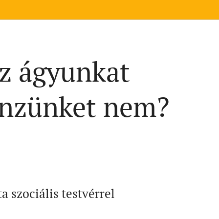
Az ágyunkat
énzünket nem?
a szociális testvérrel