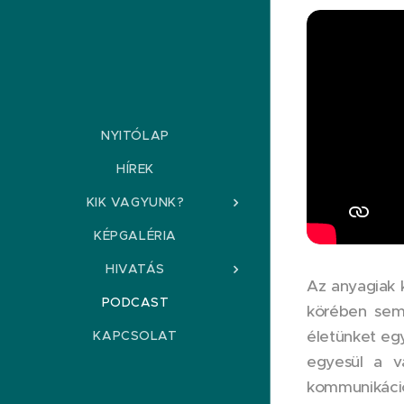
NYITÓLAP
HÍREK
KIK VAGYUNK?
KÉPGALÉRIA
HIVATÁS
Az anyagiak 
PODCAST
körében sem 
életünket egy
KAPCSOLAT
egyesül a v
kommunikáció