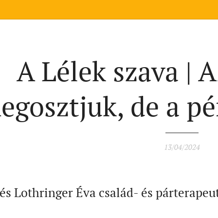
A Lélek szava | 
egosztjuk, de a p
13/04/2024
és Lothringer Éva család- és párterapeut