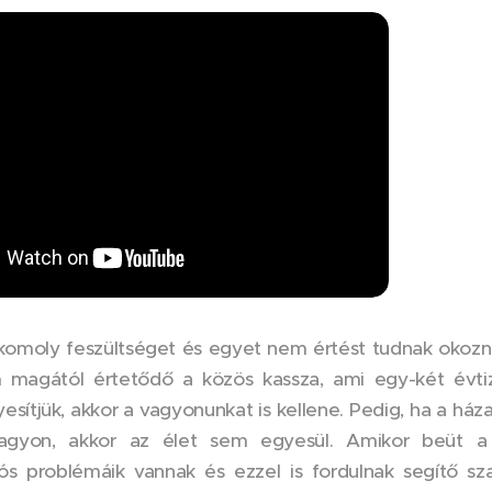
komoly feszültséget és egyet nem értést tudnak okozni
magától értetődő a közös kassza, ami egy-két évtiz
esítjük, akkor a vagyonunkat is kellene. Pedig, ha a ház
agyon, akkor az élet sem egyesül. Amikor beüt a 
s problémáik vannak és ezzel is fordulnak segítő sza