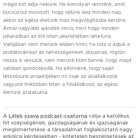
mégis ezt adja nekünk. Ha komolyan vennénk, amit
búcsúzóul mondott, hogy velünk lesz minden nap,
akkor az egész életünk más megvilágításba kerülne.
Annál nagyobb ajándék nincs, mint hogy minden
pillanatban az élő Isten jelenlétében lehetünk.
Valójában nem merünk ebben hinni, ha oda is adjuk a
problémáinkat és nehézségeinket Jézusnak, rögtön
vissza is vesszük, nem merünk bízni benne, hogy majd
valóban gondoskodik. Ha elhinnénk, hogy saját
létezésünk projektjében mi csak az alvállalkozók
vagyunk miközben Isten a fővállalkozó, az egész
életünk átalakulna.
A
Lélek szava podcast-csatorna
célja a katolikus
hit szépségének, gazdagságának és igazságának
megismertetése a társadalmat foglalkoztató nagy
erkölcsi kérdésekben - kötetelen beszélgetések az