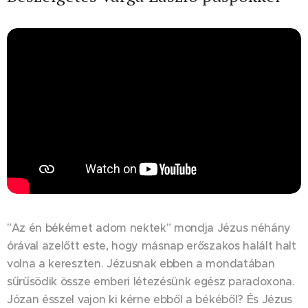
"Az én békémet adom nektek" mondja Jézus néhány
órával azelőtt este, hogy másnap erőszakos halált halt
volna a kereszten. Jézusnak ebben a mondatában
sűrűsödik össze emberi létezésünk egész paradoxona.
Józan ésszel vajon ki kérne ebből a békéből? És Jézus