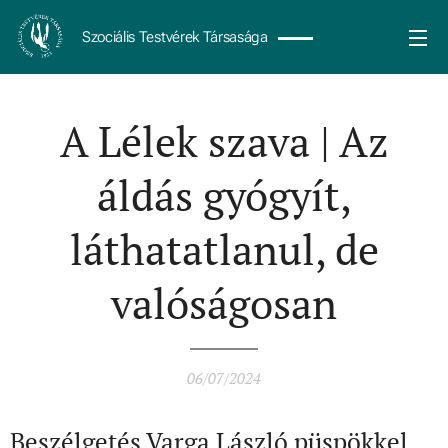
Szociális Testvérek Társasága
A Lélek szava | Az
áldás gyógyít,
láthatatlanul, de
valóságosan
06/07/2024
Beszélgetés Varga László püspökkel