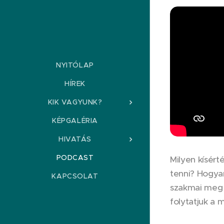
NYITÓLAP
HÍREK
KIK VAGYUNK?
KÉPGALÉRIA
HIVATÁS
PODCAST
Milyen kísér
tenni? Hogyan
KAPCSOLAT
szakmai meg n
folytatjuk a