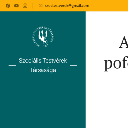
szoctestverek@gmail.com
A
pof
Szociális Testvérek
Társasága