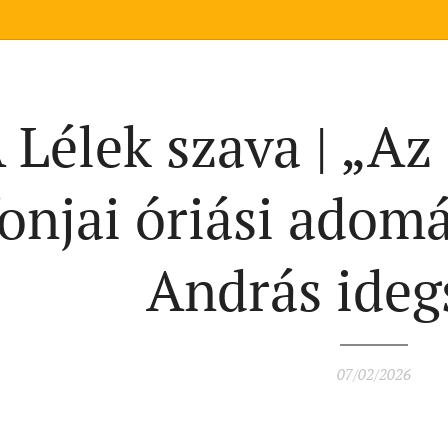
 Lélek szava | „Az
onjai óriási adom
András ideg
07/02/2026