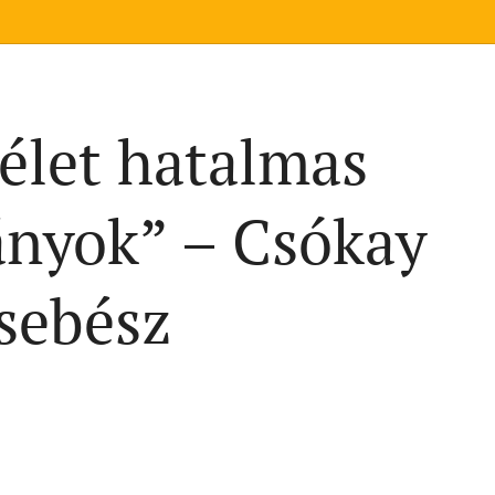
 élet hatalmas
ányok” – Csókay
sebész