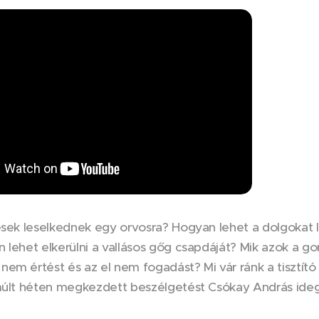
tések leselkednek egy orvosra? Hogyan lehet a dolgokat
 lehet elkerülni a vallásos gőg csapdáját? Mik azok a go
em értést és az el nem fogadást? Mi vár ránk a tisztító
 múlt héten megkezdett beszélgetést Csókay András ide