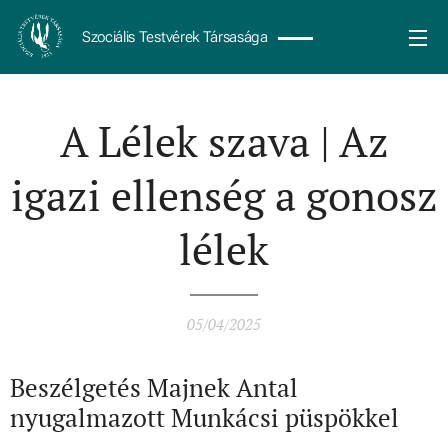
Szociális Testvérek Társasága
A Lélek szava | Az
igazi ellenség a gonosz
lélek
05/04/2025
Beszélgetés Majnek Antal
nyugalmazott Munkácsi püspökkel