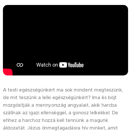
A testi egészségünkért ma sok mindent megteszünk,
de mit teszünk a lelki egészségünkért? Ima és böjt
mozgósítják a mennyország angyalait, akik harcba
szállnak az igazi ellenséggel, a gonosz lelkekkel. De
ehhez a harchoz hozzá kell tennünk a magunk
áldozatát. Jézus önmegtagadásra hív minket, amit