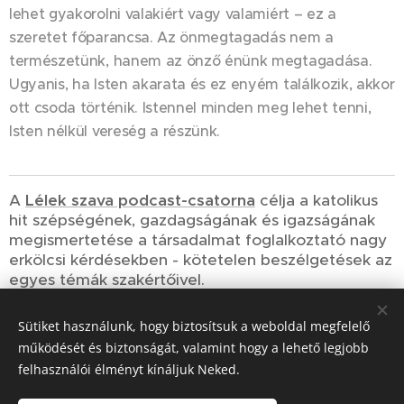
lehet gyakorolni valakiért vagy valamiért – ez a
szeretet főparancsa. Az önmegtagadás nem a
természetünk, hanem az önző énünk megtagadása.
Ugyanis, ha Isten akarata és ez enyém találkozik, akkor
ott csoda történik. Istennel minden meg lehet tenni,
Isten nélkül vereség a részünk.
A
Lélek szava podcast-csatorna
célja a katolikus
hit szépségének, gazdagságának és igazságának
megismertetése a társadalmat foglalkoztató nagy
erkölcsi kérdésekben - kötetelen beszélgetések az
egyes témák szakértőivel.
Sütiket használunk, hogy biztosítsuk a weboldal megfelelő
Share
működését és biztonságát, valamint hogy a lehető legjobb
felhasználói élményt kínáljuk Neked.