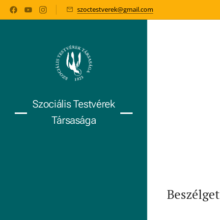
szoctestverek@gmail.com
Szociális Testvérek
Társasága
Beszélget