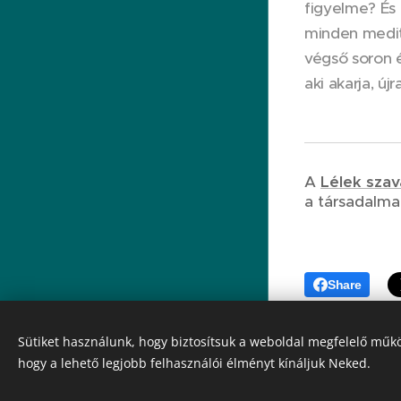
figyelme? És
minden medit
végső soron 
aki akarja, ú
A
Lélek sza
a társadalma
Share
© 2023-2026
Szociális
Testvérek Társasága
Sütiket használunk, hogy biztosítsuk a weboldal megfelelő műkö
| Minden jog fenntartva.
hogy a lehető legjobb felhasználói élményt kínáljuk Neked.
Cookies