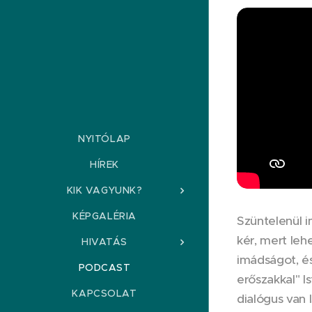
NYITÓLAP
HÍREK
KIK VAGYUNK?
KÉPGALÉRIA
Szüntelenül i
kér, mert leh
HIVATÁS
imádságot, és
PODCAST
erőszakkal" I
KAPCSOLAT
dialógus van 