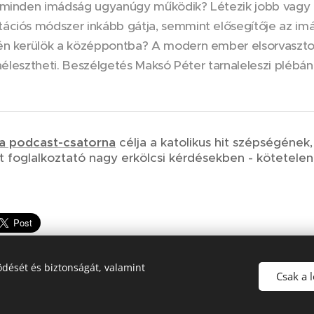
 minden imádság ugyanúgy működik? Létezik jobb vagy
ációs módszer inkább gátja, semmint elősegítője az imá
én kerülök a középpontba? A modern ember elsorvasztot
jraélesztheti. Beszélgetés Maksó Péter tarnaleleszi plébá
va podcast-csatorna
célja a katolikus hit szépségén
t foglalkoztató nagy erkölcsi kérdésekben - kötetele
dését és biztonságát, valamint
Csak a 