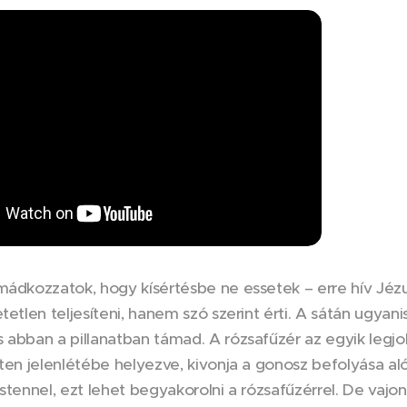
mádkozzatok, hogy kísértésbe ne essetek – erre hív Jéz
etetlen teljesíteni, hanem szó szerint érti. A sátán ugyan
 abban a pillanatban támad. A rózsafűzér az egyik legj
sten jelenlétébe helyezve, kivonja a gonosz befolyása 
Istennel, ezt lehet begyakorolni a rózsafűzérrel. De vaj