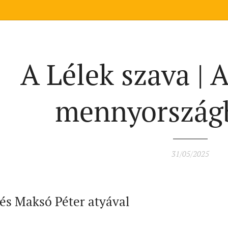
A Lélek szava | A
mennyországb
31/05/2025
és Maksó Péter atyával