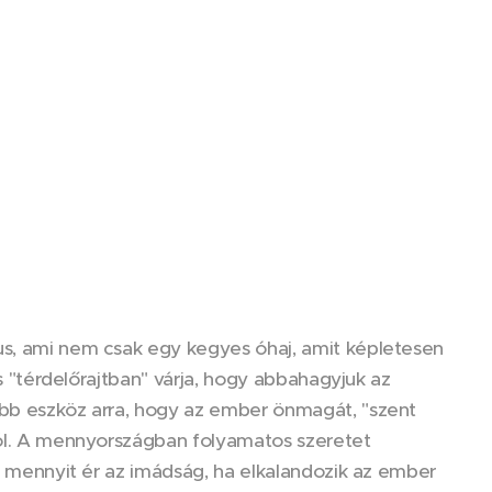
us, ami nem csak egy kegyes óhaj, amit képletesen
is "térdelőrajtban" várja, hogy abbahagyjuk az
obb eszköz arra, hogy az ember önmagát, "szent
alól. A mennyországban folyamatos szeretet
on mennyit ér az imádság, ha elkalandozik az ember