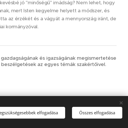
 kevésbé jó "minőségű" imádság? Nem lehet, hogy
nak, mert Isten kegyelme helyett a módszer, és
ta az érzékét és a vágyát a mennyország iránt, de
niai kormányzóval.
ek, gazdagságának és igazságának megismertetése
n beszélgetések az egyes témák szakértőivel.
legszükségesebbek elfogadása
Összes elfogadása