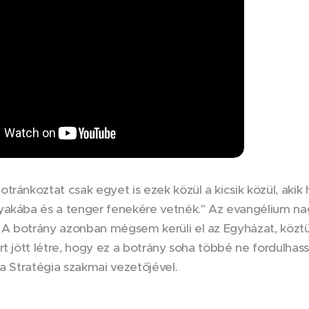
tránkoztat csak egyet is ezek közül a kicsik közül, aki
yakába és a tenger fenekére vetnék." Az evangélium n
A botrány azonban mégsem kerüli el az Egyházat, köz
t jött létre, hogy ez a botrány soha többé ne fordulh
 a Stratégia szakmai vezetőjével.