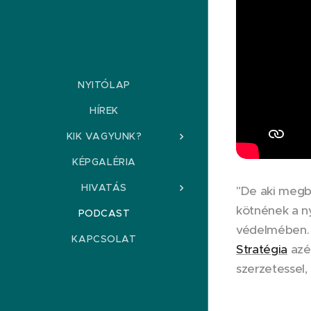
NYITÓLAP
HÍREK
KIK VAGYUNK?
KÉPGALÉRIA
HIVATÁS
"De aki megbo
kötnének a n
PODCAST
védelmében. 
KAPCSOLAT
Stratégia
azér
szerzetessel,