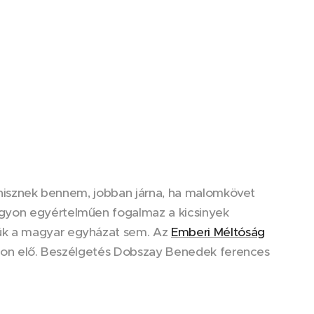
k hisznek bennem, jobban járna, ha malomkövet
agyon egyértelműen fogalmaz a kicsinyek
tük a magyar egyházat sem. Az
Emberi Méltóság
asson elő. Beszélgetés Dobszay Benedek ferences