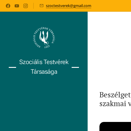
szoctestverek@gmail.com
Szociális Testvérek
Társasága
Beszélget
szakmai v