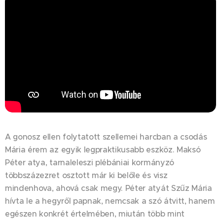
A gonosz ellen folytatott szellemei harcban a csodás
Mária érem az egyik legpraktikusabb eszköz. Maksó
Péter atya, tarnaleleszi plébániai kormányzó
többszázezret osztott már ki belőle és visz
mindenhova, ahová csak megy. Péter atyát Szűz Mária
hívta le a hegyről papnak, nemcsak a szó átvitt, hanem
egészen konkrét értelmében, miután több mint