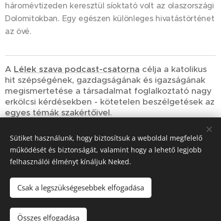
háromévtizeden keresztül síoktató volt az olaszországi
Dolomitokban. Egy egészen különleges hivatástörténet
az övé.
A
Lélek szava podcast-csatorna
célja a katolikus
hit szépségének, gazdagságának és igazságának
megismertetése a társadalmat foglalkoztató nagy
erkölcsi kérdésekben - kötetelen beszélgetések az
egyes témák szakértőivel.
Sütiket használunk, hogy biztosítsuk a weboldal megfelelő
Share
működését és biztonságát, valamint hogy a lehető legjobb
felhasználói élményt kínáljuk Neked.
Csak a legszükségesebbek elfogadása
© 2023-2026
Szociális Testvérek Társasága
| Minden jog fenntartva.
Összes elfogadása