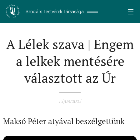
Szociális Testvérek Társasága
A Lélek szava | Engem
a lelkek mentésére
választott az Úr
15/03/2025
Maksó Péter atyával beszélgettünk