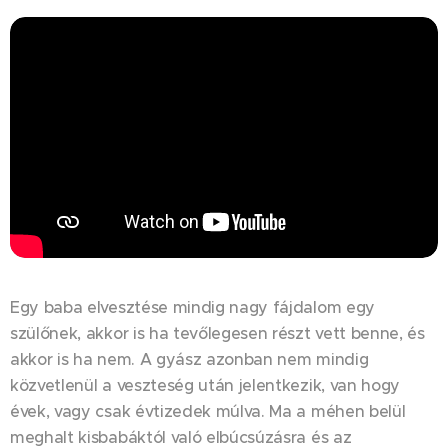
Egy baba elvesztése mindig nagy fájdalom egy
szülőnek, akkor is ha tevőlegesen részt vett benne, és
akkor is ha nem. A gyász azonban nem mindig
közvetlenül a veszteség után jelentkezik, van hogy
évek, vagy csak évtizedek múlva. Ma a méhen belül
meghalt kisbabáktól való elbúcsúzásra és az