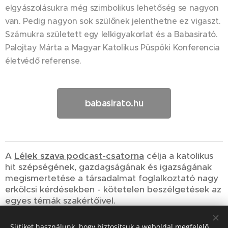
elgyászolásukra még szimbolikus lehetőség se nagyon
van. Pedig nagyon sok szülőnek jelenthetne ez vigaszt.
Számukra született egy lelkigyakorlat és a Babasirató.
Palojtay Márta a Magyar Katolikus Püspöki Konferencia
életvédő referense.
babasirato.hu
A
Lélek szava podcast-csatorna
célja a katolikus
hit szépségének, gazdagságának és igazságának
megismertetése a társadalmat foglalkoztató nagy
erkölcsi kérdésekben - kötetelen beszélgetések az
egyes témák szakértőivel.
Sütiket használunk, hogy biztosítsuk a weboldal megfelelő