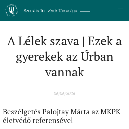
Szociális Testvérek Társasága
A Lélek szava | Ezek a
gyerekek az Úrban
vannak
06/06/2026
Beszélgetés Palojtay Márta az MKPK
életvédő referensével