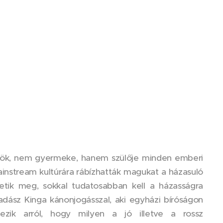
rök, nem gyermeke, hanem szülője minden emberi
ainstream kultúrára rábízhatták magukat a házasuló
etik meg, sokkal tudatosabban kell a házasságra
Vadász Kinga kánonjogásszal, aki egyházi bíróságon
kezik arról, hogy milyen a jó illetve a rossz