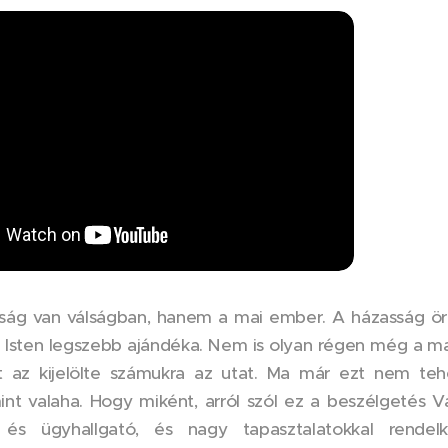
ság van válságban, hanem a mai ember. A házasság ö
k, Isten legszebb ajándéka. Nem is olyan régen még a m
rt az kijelölte számukra az utat. Ma már ezt nem teh
mint valaha. Hogy miként, arról szól ez a beszélgetés 
 és ügyhallgató, és nagy tapasztalatokkal rendel