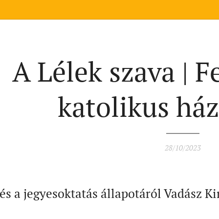
A Lélek szava | F
katolikus há
28/10/2023
és a jegyesoktatás állapotáról Vadász Kin