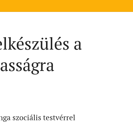
elkészülés a
zasságra
ga szociális testvérrel