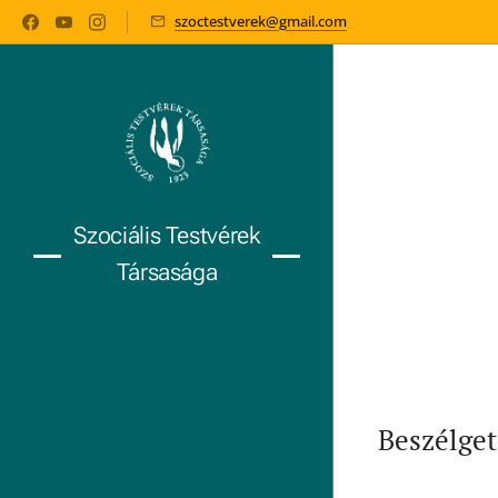
szoctestverek@gmail.com
Szociális Testvérek
Társasága
Beszélget