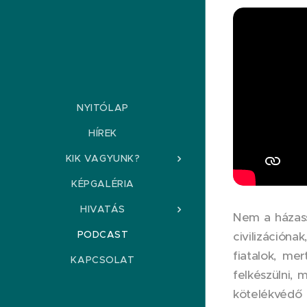
NYITÓLAP
HÍREK
KIK VAGYUNK?
KÉPGALÉRIA
HIVATÁS
Nem a házas
PODCAST
civilizációna
fiatalok, me
KAPCSOLAT
felkészülni, 
kötelékvédő