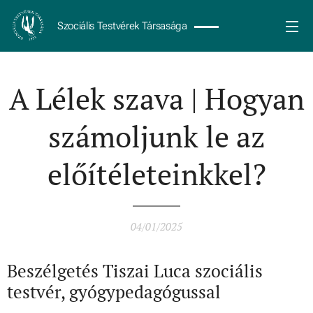
Szociális Testvérek Társasága
A Lélek szava | Hogyan
számoljunk le az
előítéleteinkkel?
04/01/2025
Beszélgetés Tiszai Luca szociális
testvér, gyógypedagógussal