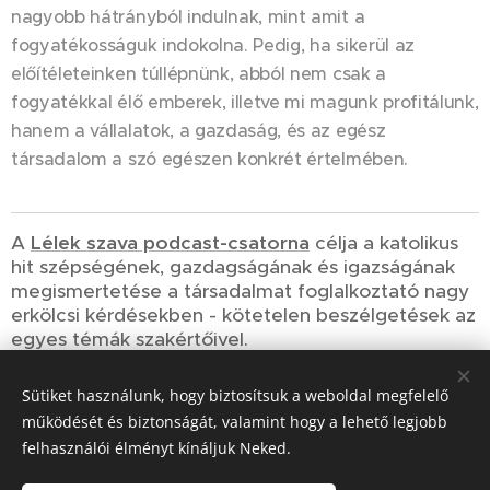
nagyobb hátrányból indulnak, mint amit a
fogyatékosságuk indokolna. Pedig, ha sikerül az
előítéleteinken túllépnünk, abból nem csak a
fogyatékkal élő emberek, illetve mi magunk profitálunk,
hanem a vállalatok, a gazdaság, és az egész
társadalom a szó egészen konkrét értelmében.
A
Lélek szava podcast-csatorna
célja a katolikus
hit szépségének, gazdagságának és igazságának
megismertetése a társadalmat foglalkoztató nagy
erkölcsi kérdésekben - kötetelen beszélgetések az
egyes témák szakértőivel.
Sütiket használunk, hogy biztosítsuk a weboldal megfelelő
Share
működését és biztonságát, valamint hogy a lehető legjobb
felhasználói élményt kínáljuk Neked.