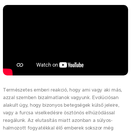
Természetes emberi reakció, hogy ami vagy aki más,
azzal szemben bizalmatlanok vagyunk. Evolúciósan
alakult úgy, hogy bizonyos betegségek külső jeleire,
vagy a furcsa viselkedésre ösztönös elhúzódással
reagálunk. Az elutasítás miatt azonban a súlyos-
halmozott fogyatékkal élő emberek sokszor még