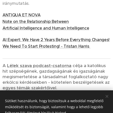
iránymutatás.
ANTIQUA ET NOVA
Note on the Relationship Between
Artificial Intelligence and Human Intelligence
AI Expert: We Have 2 Years Before Everything Changes!
We Need To Start Protesting! - Tristan Harris
A
Lélek szava podcast-csatorna
célja a katolikus
hit szépségének, gazdagságának és igazságának
megismertetése a társadalmat foglalkoztató nagy
erkölcsi kérdésekben - kötetelen beszélgetések az
egyes témák szakértőivel.
Sütiket használunk, hogy biztosítsuk a weboldal megfelelő
Share
működését és biztonságát, valamint hogy a lehető legjobb
felhasználói élményt kínáljuk Neked.