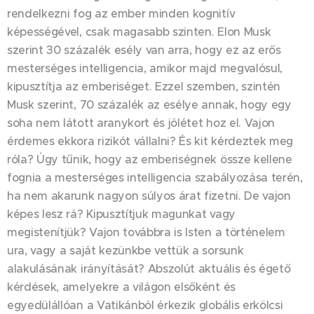
rendelkezni fog az ember minden kognitív
képességével, csak magasabb szinten. Elon Musk
szerint 30 százalék esély van arra, hogy ez az erős
mesterséges intelligencia, amikor majd megvalósul,
kipusztítja az emberiséget. Ezzel szemben, szintén
Musk szerint, 70 százalék az esélye annak, hogy egy
soha nem látott aranykort és jólétet hoz el. Vajon
érdemes ekkora rizikót vállalni? És kit kérdeztek meg
róla? Úgy tűnik, hogy az emberiségnek össze kellene
fognia a mesterséges intelligencia szabályozása terén,
ha nem akarunk nagyon súlyos árat fizetni. De vajon
képes lesz rá? Kipusztítjuk magunkat vagy
megistenítjük? Vajon továbbra is Isten a történelem
ura, vagy a saját kezünkbe vettük a sorsunk
alakulásának irányítását? Abszolút aktuális és égető
kérdések, amelyekre a világon elsőként és
egyedülállóan a Vatikánból érkezik globális erkölcsi