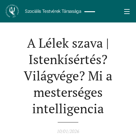
Szociális Testvérek Társasága
A Lélek szava |
Istenkísértés?
Világvége? Mi a
mesterséges
intelligencia
10/01/2026