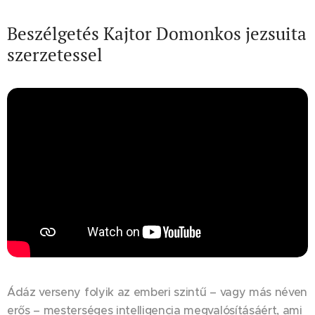
Beszélgetés Kajtor Domonkos jezsuita
szerzetessel
Ádáz verseny folyik az emberi szintű – vagy más néven
erős – mesterséges intelligencia megvalósításáért, ami