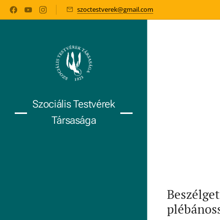
szoctestverek@gmail.com
Szociális Testvérek
Társasága
Beszélget
plébános