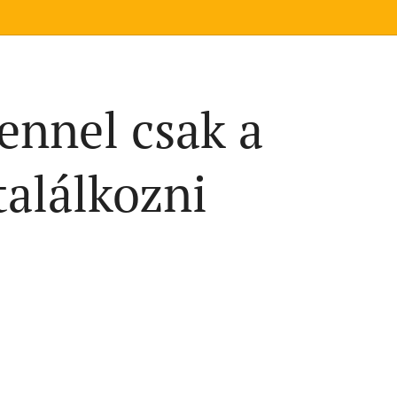
tennel csak a
találkozni