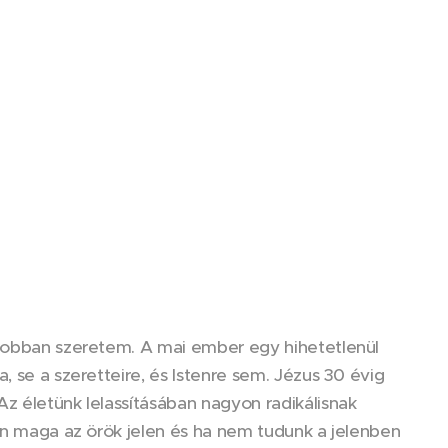
 jobban szeretem. A mai ember egy hihetetlenül
, se a szeretteire, és Istenre sem. Jézus 30 évig
z életünk lelassításában nagyon radikálisnak
ten maga az örök jelen és ha nem tudunk a jelenben