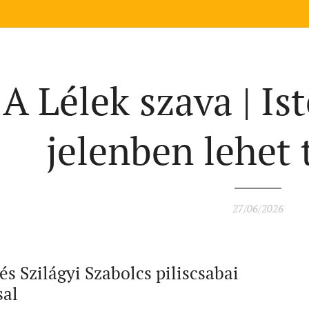
A Lélek szava | Is
jelenben lehet 
27/06/2026
és Szilágyi Szabolcs piliscsabai
sal