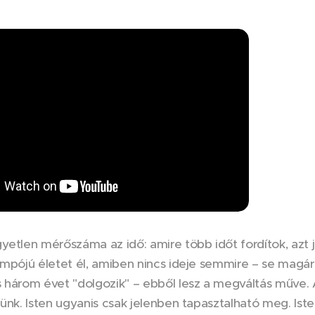
yetlen mérőszáma az idő: amire több időt fordítok, azt
empójú életet él, amiben nincs ideje semmire – se magára
 három évet "dolgozik" – ebből lesz a megváltás műve. A
nünk. Isten ugyanis csak jelenben tapasztalható meg. Is