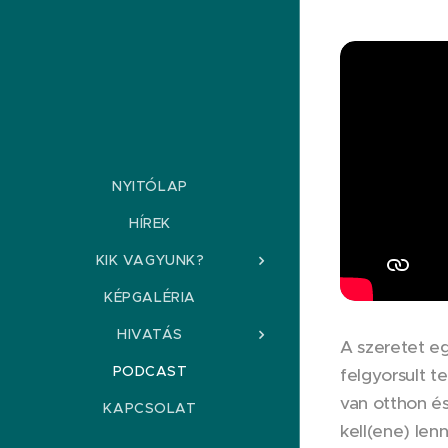
NYITÓLAP
HÍREK
KIK VAGYUNK?
KÉPGALÉRIA
HIVATÁS
A szeretet eg
PODCAST
felgyorsult t
van otthon és
KAPCSOLAT
kell(ene) len