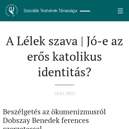
Szociális Testvérek Társasága
A Lélek szava | Jó-e az
erős katolikus
identitás?
18/01/2025
Beszélgetés az ökumenizmusról
Dobszay Benedek ferences
szerzetessel