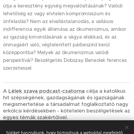
útja a keresztény egység megvalósításának? Valódi
lehetőség ez vagy elvtelen kompromisszum és
önfeladás? Nem az elvallástalanodás, a vallásos
indifferencia egyik állomása az ökumenizmus, amikor
az igazság kimondásának a vágya elsikkad, és az
önmagáért való, végtelenített párbeszéd kerül
középpontba? Melyek az ökumenizmus valódi
perspektívái? Beszélgetés Dobszay Benedek ferences
szerzetessel.
A
Lélek szava podcast-csatorna
célja a katolikus
hit szépségének, gazdagságának és igazságának
megismertetése a társadalmat foglalkoztató nagy
erkölcsi kérdésekben - kötetelen beszélgetések az
egyes témák szakértőivel.
Sütiket használunk, hogy biztosítsuk a weboldal megfelelő