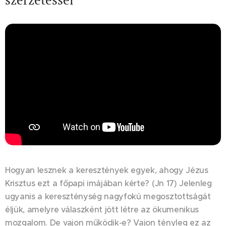
Hogyan lesznek a keresztények egyek, ahogy Jézus
Krisztus ezt a főpapi imájában kérte? (Jn 17) Jelenleg
ugyanis a kereszténység nagyfokú megosztottságát
éljük, amelyre válaszként jött létre az ökumenikus
mozgalom. De vajon működik-e? Vajon tényleg ez az