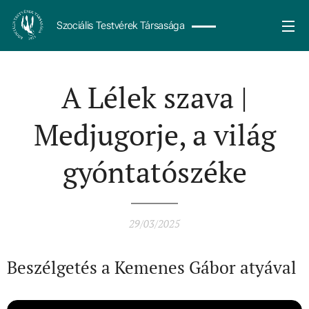
Szociális Testvérek Társasága
A Lélek szava |
Medjugorje, a világ
gyóntatószéke
29/03/2025
Beszélgetés a Kemenes Gábor atyával