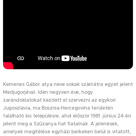
Kemenes Gábor atya neve sokak számátra egyet jelent
Medjugorjéval. Idén negyven éve, hogy
zarándoklatokat kezdett el szervezni az egykori
Jugoszlávia, ma Bosznia-Hercegovina területén
található kis településre, ahol először 1981. június 24-én
jelent meg a Szűzanya hat fiatalnak. A jelenések,
amelyek megítélése egyházi berkeken belül is vitatott,