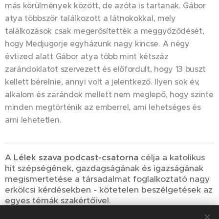
más körülmények között, de azóta is tartanak. Gábor
atya többször találkozott a látnokokkal, mely
találkozások csak megerősítették a meggyőződését,
hogy Medjugorje egyházunk nagy kincse. A négy
évtized alatt Gábor atya több mint kétszáz
zarándoklatot szervezett és előfordult, hogy 13 buszt
kellett bérelnie, annyi volt a jelentkező. Ilyen sok év,
alkalom és zarándok mellett nem meglepő, hogy szinte
minden megtörténik az emberrel, ami lehetséges és
ami lehetetlen.
A
Lélek szava podcast-csatorna
célja a katolikus
hit szépségének, gazdagságának és igazságának
megismertetése a társadalmat foglalkoztató nagy
erkölcsi kérdésekben - kötetelen beszélgetések az
egyes témák szakértőivel.