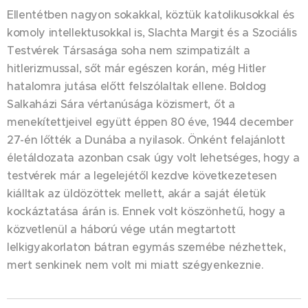
Ellentétben nagyon sokakkal, köztük katolikusokkal és
komoly intellektusokkal is, Slachta Margit és a Szociális
Testvérek Társasága soha nem szimpatizált a
hitlerizmussal, sőt már egészen korán, még Hitler
hatalomra jutása előtt felszólaltak ellene. Boldog
Salkaházi Sára vértanúsága közismert, őt a
menekítettjeivel együtt éppen 80 éve, 1944 december
27-én lőtték a Dunába a nyilasok. Önként felajánlott
életáldozata azonban csak úgy volt lehetséges, hogy a
testvérek már a legelejétől kezdve következetesen
kiálltak az üldözöttek mellett, akár a saját életük
kockáztatása árán is. Ennek volt köszönhetű, hogy a
közvetlenül a háború vége után megtartott
lelkigyakorlaton bátran egymás szemébe nézhettek,
mert senkinek nem volt mi miatt szégyenkeznie.