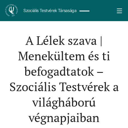
Szociális Testvérek Társasága
A Lélek szava |
Menekültem és ti
befogadtatok –
Szociális Testvérek a
világháború
végnapjaiban