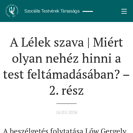
Szociális Testvérek Társasága
A Lélek szava | Miért
olyan nehéz hinni a
test feltámadásában? –
2. rész
16/05/2026
A beszélgetés folytatása Lőw Gergely