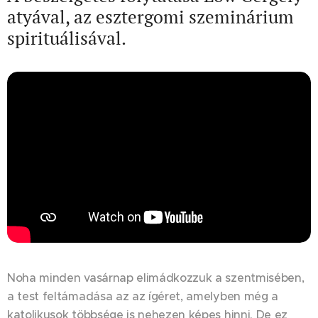
atyával, az esztergomi szeminárium
spirituálisával.
Noha minden vasárnap elimádkozzuk a szentmisében,
a test feltámadása az az ígéret, amelyben még a
katolikusok többsége is nehezen képes hinni. De ez