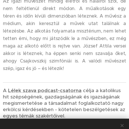
Az igazi művészet mindig életről és halálról szól, de
nem feltétlenül direkt módon. A műalkotások egy
téren és időn kívüli dimenzióban léteznek. A művész a
médium, akin keresztül a művek utat találnak a
létezésbe. Az alkotás folyamata misztérium, nem lehet
tetten érni, hogy mi játszódik le a művészben, ez még
maga az alkotó előtt is rejtve van. József Attila versei
akkor is léteznek, ha éppen senki nem szavalja őket,
ahogy Csajkovszkij szimfóniái is. A valódi művészet
szép, igaz és jó – és létezik!
A
Lélek szava podcast-csatorna
célja a katolikus
hit szépségének, gazdagságának és igazságának
megismertetése a társadalmat foglalkoztató nagy
erkölcsi kérdésekben - kötetelen beszélgetések az
egyes témák szakértőivel.