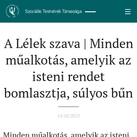
Szociális Testvérek Társasága
A Lélek szava | Minden
műalkotás, amelyik az
isteni rendet
bomlasztja, súlyos bűn
14/10/2023
Minden műalkotás, amelyik az isteni