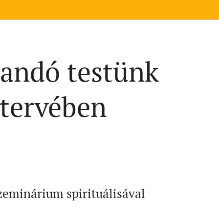
landó testünk
 tervében
zeminárium spirituálisával