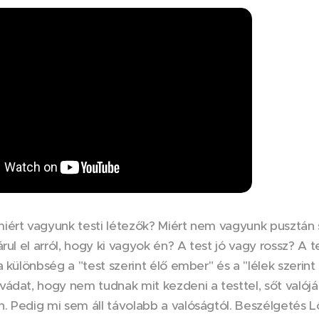
ért vagyunk testi létezők? Miért nem vagyunk pusztán s
árul el arról, hogy ki vagyok én? A test jó vagy rossz? A
a különbség a "test szerint élő ember" és a "lélek szerin
ádat, hogy nem tudnak mit kezdeni a testtel, sőt valój
. Pedig mi sem áll távolabb a valóságtól. Beszélgetés 