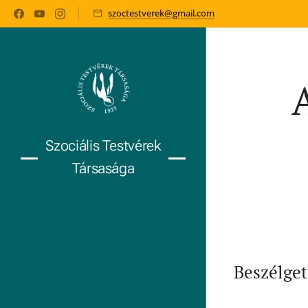
szoctestverek@gmail.com
Szociális Testvérek
Társasága
Beszélget