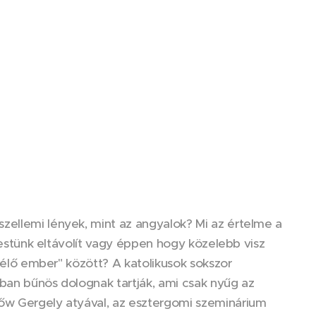
zellemi lények, mint az angyalok? Mi az értelme a
 testünk eltávolít vagy éppen hogy közelebb visz
t élő ember" között? A katolikusok sokszor
ában bűnös dolognak tartják, ami csak nyűg az
Lőw Gergely atyával, az esztergomi szeminárium