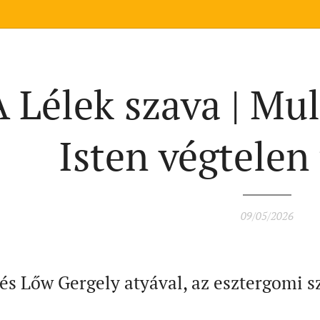
A Lélek szava | Mu
Isten végtelen
09/05/2026
és Lőw Gergely atyával, az esztergomi s