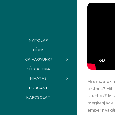
NYITÓLAP
HÍREK
KIK VAGYUNK?
KÉPGALÉRIA
HIVATÁS
Mi emberek mi
PODCAST
testnek? Mit 
Istenhez? Mi 
KAPCSOLAT
megkapják a v
ember nyakán