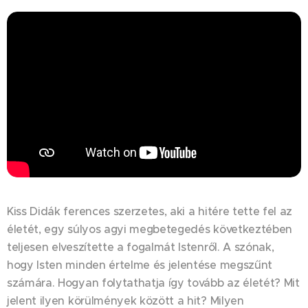
Kiss Didák ferences szerzetes, aki a hitére tette fel az
életét, egy súlyos agyi megbetegedés következtében
teljesen elveszítette a fogalmát Istenről. A szónak,
hogy Isten minden értelme és jelentése megszűnt
számára. Hogyan folytathatja így tovább az életét? Mit
jelent ilyen körülmények között a hit? Milyen