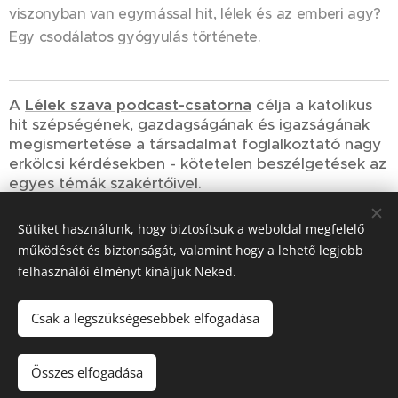
viszonyban van egymással hit, lélek és az emberi agy?
Egy csodálatos gyógyulás története.
A
Lélek szava podcast-csatorna
célja a katolikus
hit szépségének, gazdagságának és igazságának
megismertetése a társadalmat foglalkoztató nagy
erkölcsi kérdésekben - kötetelen beszélgetések az
egyes témák szakértőivel.
Sütiket használunk, hogy biztosítsuk a weboldal megfelelő
Share
működését és biztonságát, valamint hogy a lehető legjobb
felhasználói élményt kínáljuk Neked.
Csak a legszükségesebbek elfogadása
© 2023-2026
Szociális Testvérek Társasága
| Minden jog fenntartva.
Összes elfogadása
Cookies