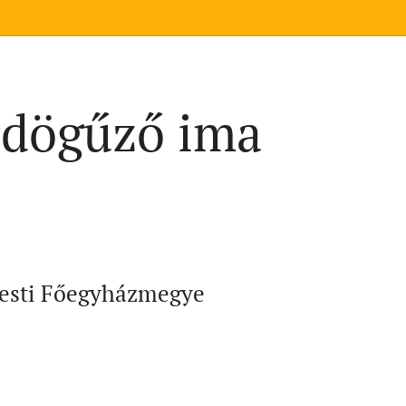
Ördögűző ima
pesti Főegyházmegye