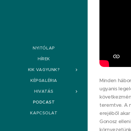
NYITÓLAP
HÍREK
KIK VAGYUNK?
Minden háború
KÉPGALÉRIA
ugyanis legel
HIVATÁS
következmény
PODCAST
teremtve. A m
erejéből akar
KAPCSOLAT
Gonosz elleni
környezetünkb