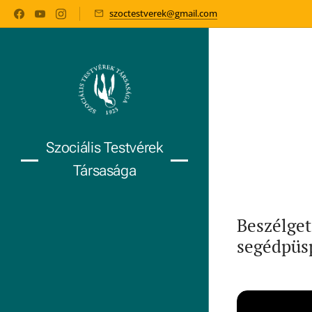
szoctestverek@gmail.com
Szociális Testvérek
Társasága
Beszélge
segédpüs