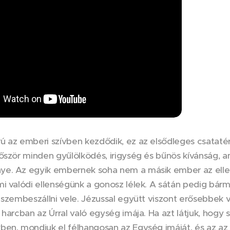
 az emberi szívben kezdődik, ez az elsődleges csatatér a
őször minden gyűlölködés, irigység és bűnös kívánság, am
e. Az egyik embernek soha nem a másik ember az elle
i valódi ellenségünk a gonosz lélek. A sátán pedig bárm
 szembeszállni vele. Jézussal együtt viszont erősebbek
 harcban az Úrral való egység imája. Ha azt látjuk, hogy
en, mondjuk el félhangosan az Egység imáját, és az az í