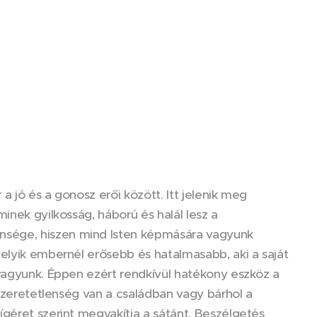
 jó és a gonosz erői között. Itt jelenik meg
inek gyilkosság, háború és halál lesz a
nsége, hiszen mind Isten képmására vagyunk
elyik embernél erősebb és hatalmasabb, aki a saját
 vagyunk. Éppen ezért rendkívül hatékony eszköz a
 szeretetlenség van a családban vagy bárhol a
géret szerint megvakítja a sátánt. Beszélgetés