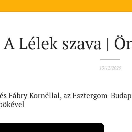
A Lélek szava | 
13/12/2025
tés Fábry Kornéllal, az Esztergom-Buda
pökével