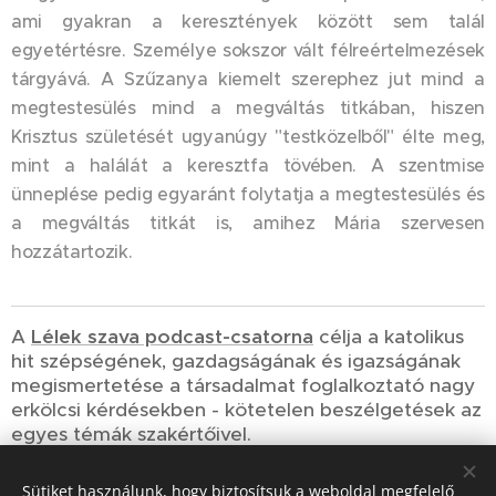
ami gyakran a keresztények között sem talál
egyetértésre. Személye sokszor vált félreértelmezések
tárgyává. A Szűzanya kiemelt szerephez jut mind a
megtestesülés mind a megváltás titkában, hiszen
Krisztus születését ugyanúgy "testközelből" élte meg,
mint a halálát a keresztfa tövében. A szentmise
ünneplése pedig egyaránt folytatja a megtestesülés és
a megváltás titkát is, amihez Mária szervesen
hozzátartozik.
A
Lélek szava podcast-csatorna
célja a katolikus
hit szépségének, gazdagságának és igazságának
megismertetése a társadalmat foglalkoztató nagy
erkölcsi kérdésekben - kötetelen beszélgetések az
egyes témák szakértőivel.
Sütiket használunk, hogy biztosítsuk a weboldal megfelelő