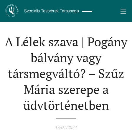
Szociális Testvérek Társasága
A Lélek szava | Pogány
bálvány vagy
társmegváltó? – Szűz
Mária szerepe a
üdvtörténetben
13/01/2024