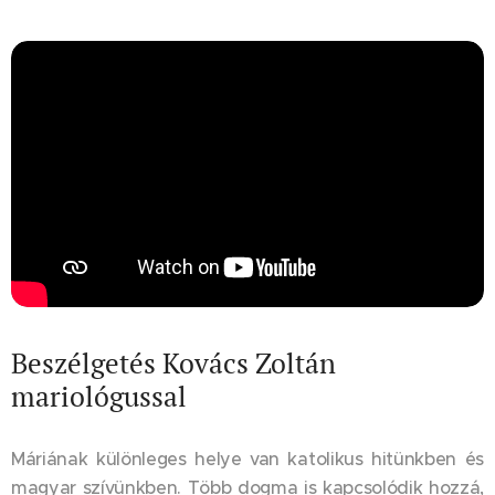
Beszélgetés Kovács Zoltán
mariológussal
Máriának különleges helye van katolikus hitünkben és
magyar szívünkben. Több dogma is kapcsolódik hozzá,