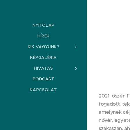
NYITÓLAP
HÍREK
KIK VAGYUNK?
KÉPGALÉRIA
HIVATÁS
PODCAST
KAPCSOLAT
2021. őszén F
fogadott, tek
amelynek célj
nővér, egyete
szakaszán, ah