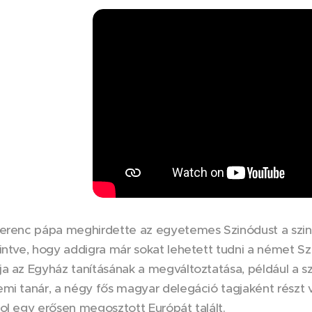
erenc pápa meghirdette az egyetemes Szinódust a szinod
intve, hogy addigra már sokat lehetett tudni a német Sz
a az Egyház tanításának a megváltoztatása, például a 
mi tanár, a négy fős magyar delegáció tagjaként részt 
ol egy erősen megosztott Európát talált.