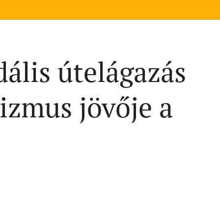
dális útelágazás
cizmus jövője a