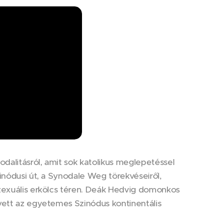
alitásról, amit sok katolikus meglepetéssel
inódusi út, a Synodale Weg törekvéseiről,
szexuális erkölcs téren. Deák Hedvig domonkos
vett az egyetemes Szinódus kontinentális