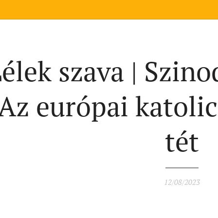
élek szava | Szino
Az európai katoli
tét
12/08/2023