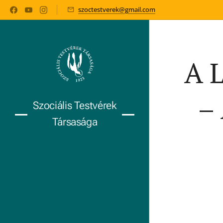
szoctestverek@gmail.com
A L
– 
Szociális Testvérek
Társasága