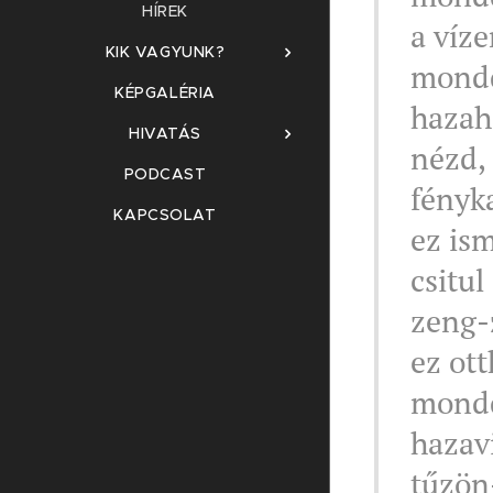
HÍREK
a víze
KIK VAGYUNK?
mondd
KÉPGALÉRIA
hazah
HIVATÁS
nézd,
PODCAST
fényka
KAPCSOLAT
ez is
csitul
zeng-
ez ot
mondd
hazav
tűzön