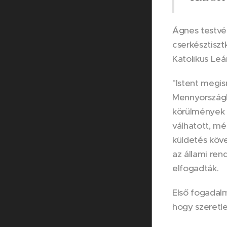
Ágnes testvér
cserkésztisz
Katolikus Le
"Istent megis
Mennyországba
körülmények 
válhatott, mé
küldetés köve
az állami ren
elfogadták.
Első fogadal
hogy szeretl