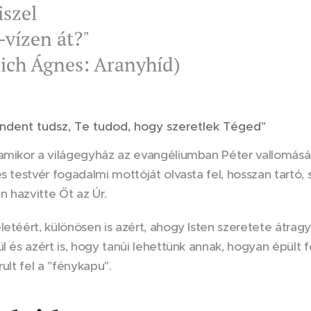
iszel
-vízen át?"
lich Ágnes: Aranyhíd)
ndent tudsz, Te tudod, hogy szeretlek Téged"
 amikor a világegyház az evangéliumban Péter vallomás
es testvér fogadalmi mottóját olvasta fel, hosszan tartó, 
 hazvitte Őt az Úr.
letéért, különösen is azért, ahogy Isten szeretete átrag
ül és azért is, hogy tanúi lehettünk annak, hogyan épült f
rult fel a "fénykapu".