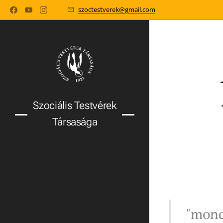
szoctestverek@gmail.com
Szociális Testvérek
Társasága
"mond