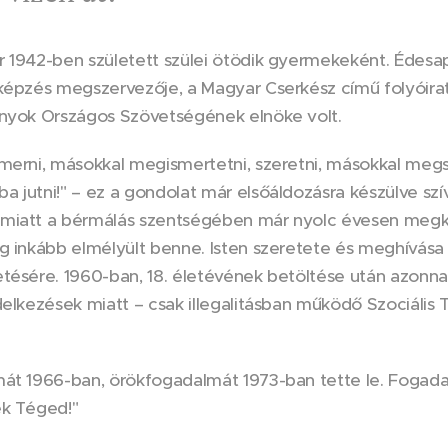
 1942-ben született szülei ötödik gyermekeként. Édesapj
tképzés megszervezője, a Magyar Cserkész című folyóira
ányok Országos Szövetségének elnöke volt.
merni, másokkal megismertetni, szeretni, másokkal megsz
 jutni!" – ez a gondolat már elsőáldozásra készülve sz
miatt a bérmálás szentségében már nyolc évesen megkap
g inkább elmélyült benne. Isten szeretete és meghívása 
tésére. 1960-ban, 18. életévének betöltése után azonnal
delkezések miatt – csak illegalitásban működő Szociális
mát 1966-ban, örökfogadalmát 1973-ban tette le. Fogada
ek Téged!"