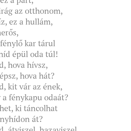
virág az otthonom,
íz, ez a hullám,
merős,
fénylő kar tárul
íd épül oda túl!
, hova hívsz,
épsz, hova hát?
, kit vár az ének,
v a fénykapu odaát?
thet, ki táncolhat
anyhídon át?
, átviszel, hazaviszel