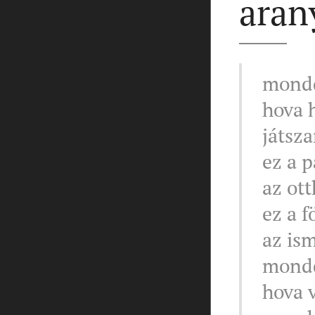
aran
mondd
hova h
játsza
ez a p
az ot
ez a f
az is
mondd
hova v