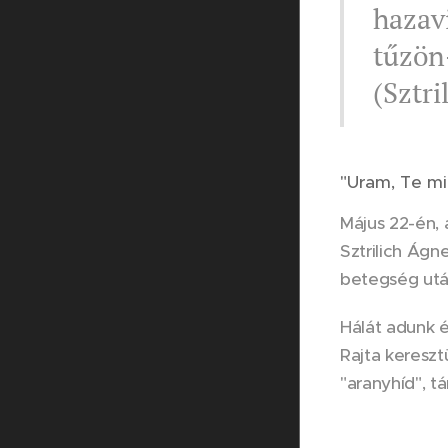
hazav
tűzön
(Sztri
"Uram, Te mi
Május 22-én,
Sztrilich Ágn
betegség után
Hálát adunk é
Rajta kereszt
"aranyhíd", tá