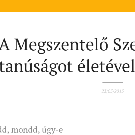
A Megszentelő Sze
tanúságot életével
23/05/2015
d, mondd, úgy-e