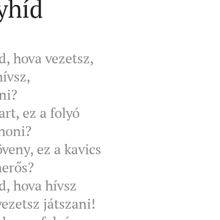
yhíd
, hova vezetsz,
ívsz,
ni?
art, ez a folyó
thoni?
öveny, ez a kavics
merős?
, hova hívsz
ezetsz játszani!