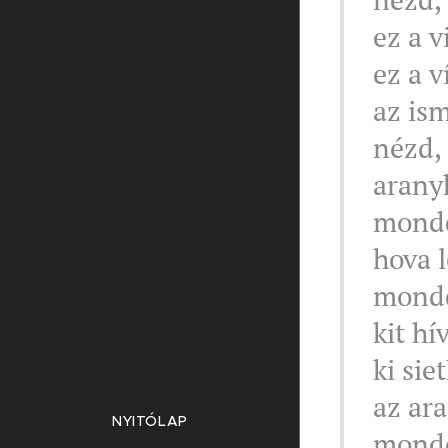
ez a 
ez a v
az is
nézd, 
aranyh
mondd
hova l
mondd
kit hí
ki sie
az ar
NYITÓLAP
mondd