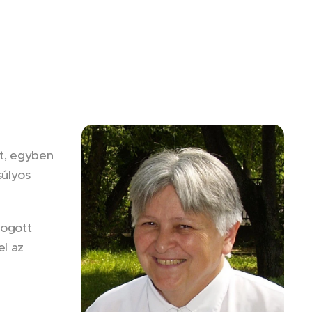
át, egyben
súlyos
yogott
el az