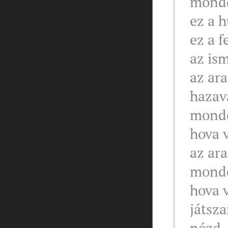
mondd
ez a h
ez a f
az is
az ar
hazav
mondd
hova 
az ar
mondd
hova v
játsza
nézd, 