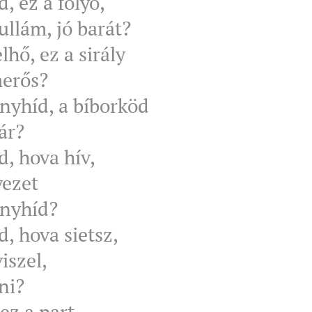
, ez a folyó,
ullám, jó barát?
elhő, ez a sirály
merős?
anyhíd, a bíborköd
ár?
, hova hív,
vezet
anyhíd?
, hova sietsz,
iszel,
ni?
ez a part,