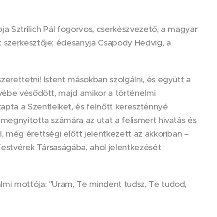
a Sztrilich Pál fogorvos, cserkészvezető, a magyar
t szerkesztője; édesanyja Csapody Hedvig, a
erettetni! Istent másokban szolgálni, és együtt a
ívébe vésődött, majd amikor a történelmi
ta a Szentlelket, és felnőtt kereszténnyé
megnyitotta számára az utat a felismert hivatás és
, még érettségi előtt jelentkezett az akkoriban –
 Testvérek Társaságába, ahol jelentkezését
lmi mottója: "Uram, Te mindent tudsz, Te tudod,