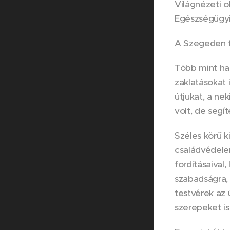
Világnézeti 
Egészségügyi 
A Szegeden t
Több mint ha
zaklatásokat i
útjukat, a ne
volt, de segít
Széles körű k
családvédelem
fordításaival
szabadságra, 
testvérek az 
szerepeket is