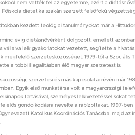
okokból nem vették fel az egyetemre, ezért a diétásnőv
Főiskola dietetika szakán szerzett felsőfokú végzettség
itokban kezdett teológiai tanulmányokat már a Hittud
rminc évig diétásnővérként dolgozott, emellett azonban
s vállalva lelkigyakorlatokat vezetett, segítette a hivatá
kik megfelelő szerzetesközösséget. 1979-től a Szociáli
ette a többi illegalitásban élő magyar szerzetest is.
isközösségi, szerzetesi és más kapcsolatai révén már 1989
ben. Egyik első munkatársa volt a magyarországi telefono
, lelkinapok tartásával, személyes lelkivezetéssel sokat te
felelős gondolkodásra nevelte a rábízottakat. 1997-ben 
úgynevezett Katolikus Koordinációs Tanácsba, majd az ind
.