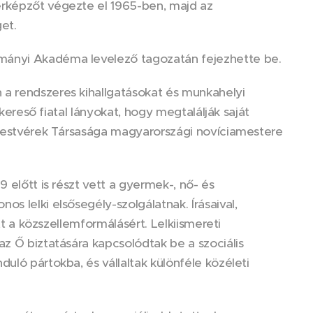
érképzőt végezte el 1965-ben, majd az
et.
ományi Akadéma levelező tagozatán fejezhette be.
 a rendszeres kihallgatásokat és munkahelyi
skereső fiatal lányokat, hogy megtalálják saját
s Testvérek Társasága magyarországi novíciamestere
 előtt is részt vett a gyermek-, nő- és
s lelki elsősegély-szolgálatnak. Írásaival,
tt a közszellemformálásért. Lelkiismereti
az Ő biztatására kapcsolódtak be a szociális
uló pártokba, és vállaltak különféle közéleti