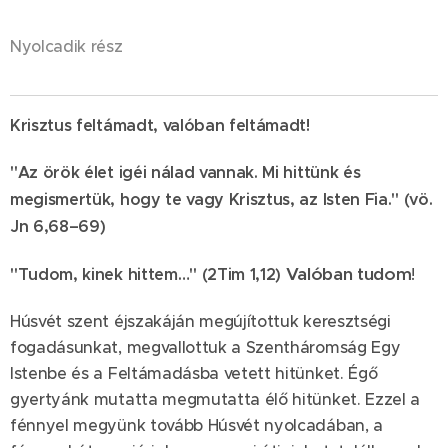
Nyolcadik rész
Krisztus feltámadt, valóban feltámadt!
"Az örök élet igéi nálad vannak. Mi hittünk és
megismertük, hogy te vagy Krisztus, az Isten Fia." (vö.
Jn 6,68–69)
Valóban tudom
"Tudom, kinek hittem…" (2Tim 1,12)
!
Húsvét szent éjszakáján megújítottuk keresztségi
fogadásunkat, megvallottuk a Szentháromság Egy
Istenbe és a Feltámadásba vetett hitünket. Égő
gyertyánk mutatta megmutatta élő hitünket. Ezzel a
fénnyel megyünk tovább Húsvét nyolcadában, a