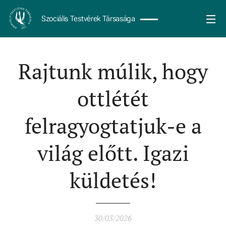
Szociális Testvérek Társasága
Rajtunk múlik, hogy
ottlétét
felragyogtatjuk-e a
világ előtt. Igazi
küldetés!
30/03/2026