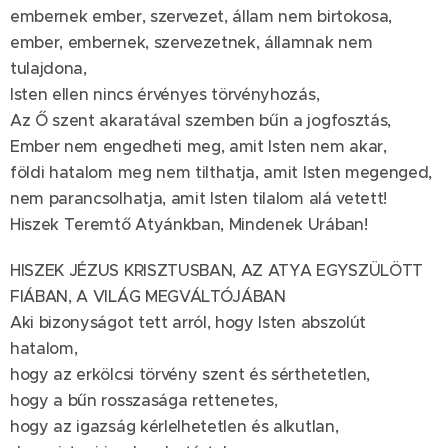
embernek ember, szervezet, állam nem birtokosa,
ember, embernek, szervezetnek, államnak nem
tulajdona,
Isten ellen nincs érvényes törvényhozás,
Az Ő szent akaratával szemben bűn a jogfosztás,
Ember nem engedheti meg, amit Isten nem akar,
földi hatalom meg nem tilthatja, amit Isten megenged,
nem parancsolhatja, amit Isten tilalom alá vetett!
Hiszek Teremtő Atyánkban, Mindenek Urában!
HISZEK JÉZUS KRISZTUSBAN, AZ ATYA EGYSZÜLÖTT
FIÁBAN, A VILÁG MEGVÁLTÓJÁBAN
Aki bizonyságot tett arról, hogy Isten abszolút
hatalom,
hogy az erkölcsi törvény szent és sérthetetlen,
hogy a bűn rosszasága rettenetes,
hogy az igazság kérlelhetetlen és alkutlan,