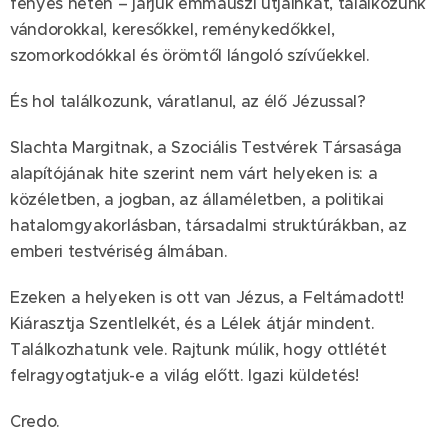
fényes héten – járjuk emmauszi útjainkat, találkozunk
vándorokkal, keresőkkel, reménykedőkkel,
szomorkodókkal és örömtől lángoló szívűekkel.
És hol találkozunk, váratlanul, az élő Jézussal?
Slachta Margitnak, a Szociális Testvérek Társasága
alapítójának hite szerint nem várt helyeken is: a
közéletben, a jogban, az államéletben, a politikai
hatalomgyakorlásban, társadalmi struktúrákban, az
emberi testvériség álmában.
Ezeken a helyeken is ott van Jézus, a Feltámadott!
Kiárasztja Szentlelkét, és a Lélek átjár mindent.
Találkozhatunk vele. Rajtunk múlik, hogy ottlétét
felragyogtatjuk-e a világ előtt. Igazi küldetés!
Credo.