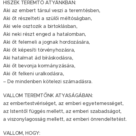
HISZEK TEREMTŐ ATYÁNKBAN:
Aki az embert társul veszi a teremtésben,
Aki őt részelteti a szülői méltóságban,
Aki vele osztozik a birtoklásban,
Aki neki részt enged a hatalomban,
Aki őt felemeli a jognak hordozására,
Aki őt képesíti törvényhozásra,
Aki hatalmat ád bíráskodásra,
Aki őt bevonja kormányzására,
Aki őt felkeni uralkodásra,
– De mindenben kötelezi számadásra.
VALLOM TEREMTŐNK ATYASÁGÁBAN:
az embertestvériséget, az emberi egyetemességet,
az Istentől függés mellett, az emberi szabadságot,
a viszonylagosság mellett, az emberi önrendeltetést.
VALLOM, HOGY: