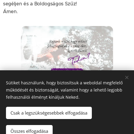
segéljen és a Boldogságos Szűz!
Ámen.
Sütiket használunk, hogy biztosítsuk a weboldal megfelelő
Share
működését és biztonságát, valamint hogy a lehető legjobb
felhasználói élményt kínáljuk Neked.
Csak a legszükségesebbek elfogadása
© 2023-2026
Szociális Testvérek Társasága
| Minden jog fenntartva.
Összes elfogadása