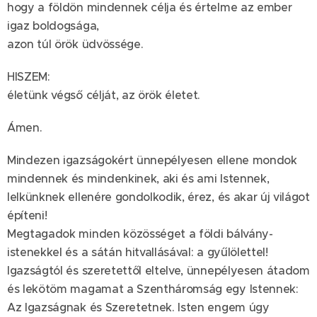
hogy a földön mindennek célja és értelme az ember
igaz boldogsága,
azon túl örök üdvössége.
HISZEM:
életünk végső célját, az örök életet.
Ámen.
Mindezen igazságokért ünnepélyesen ellene mondok
mindennek és mindenkinek, aki és ami Istennek,
lelkünknek ellenére gondolkodik, érez, és akar új világot
építeni!
Megtagadok minden közösséget a földi bálvány-
istenekkel és a sátán hitvallásával: a gyűlölettel!
Igazságtól és szeretettől eltelve, ünnepélyesen átadom
és lekötöm magamat a Szentháromság egy Istennek:
Az Igazságnak és Szeretetnek. Isten engem úgy