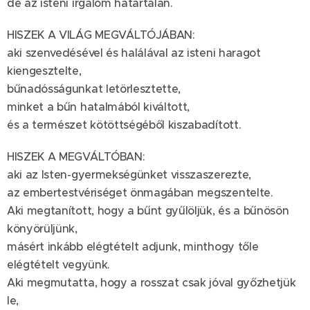
de az isteni irgalom határtalan.
HISZEK A VILÁG MEGVÁLTÓJÁBAN:
aki szenvedésével és halálával az isteni haragot
kiengesztelte,
bűnadósságunkat letörlesztette,
minket a bűn hatalmából kiváltott,
és a természet kötöttségéből kiszabadított.
HISZEK A MEGVÁLTÓBAN:
aki az Isten-gyermekségünket visszaszerezte,
az embertestvériséget önmagában megszentelte.
Aki megtanított, hogy a bűnt gyűlöljük, és a bűnösön
könyörüljünk,
másért inkább elégtételt adjunk, minthogy tőle
elégtételt vegyünk.
Aki megmutatta, hogy a rosszat csak jóval győzhetjük
le,