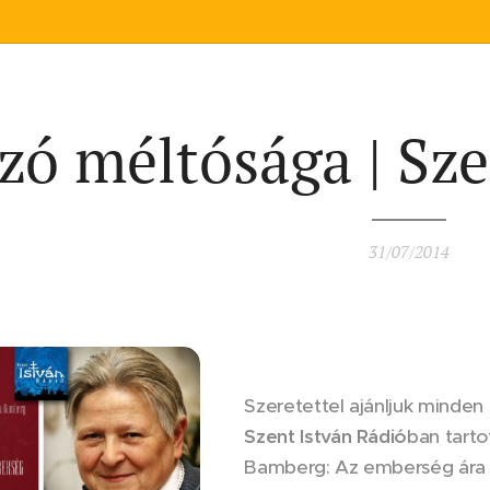
zó méltósága | Sz
31/07/2014
Szeretettel ajánljuk minde
Szent István Rádió
ban tarto
Bamberg: Az emberség ára c