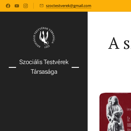
szoctestverek@gmail.com
A s
Szociális Testvérek
Társasága