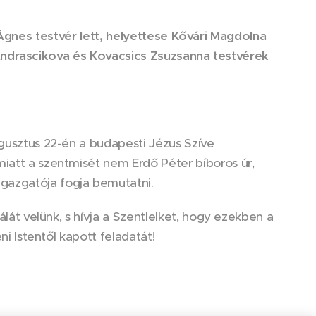
i Ágnes testvér lett, helyettese Kővári Magdolna
Andrascikova és Kovacsics Zsuzsanna testvérek
ugusztus 22-én a budapesti Jézus Szíve
miatt a szentmisét nem Erdő Péter bíboros úr,
gazgatója fogja bemutatni.
álát velünk, s hívja a Szentlelket, hogy ezekben a
ni Istentől kapott feladatát!