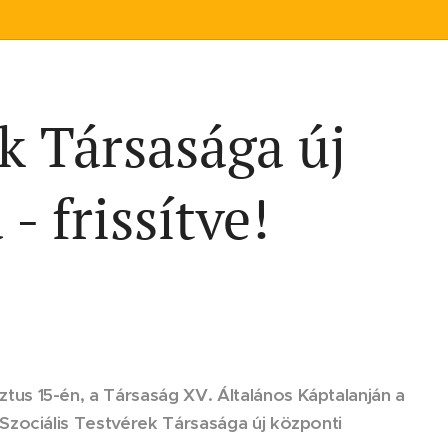
ek Társasága új
- frissítve!
us 15-én, a Társaság XV. Általános Káptalanján a
Szociális Testvérek Társasága új központi