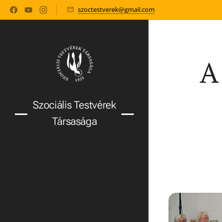
szoctestverek@gmail.com
A
Szociális Testvérek
Társasága