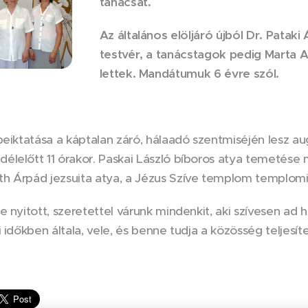
tanácsát.
Az általános elöljáró újból Dr. Patak
testvér, a tanácstagok pedig Marta 
lettek. Mandátumuk 6 évre szól.
beiktatása a káptalan záró, hálaadó szentmiséjén lesz a
lelőtt 11 órakor. Paskai László bíboros atya temetése 
h Árpád jezsuita atya, a Jézus Szíve templom templomi
e nyitott, szeretettel várunk mindenkit, aki szívesen ad h
 időkben általa, vele, és benne tudja a közösség teljesíte