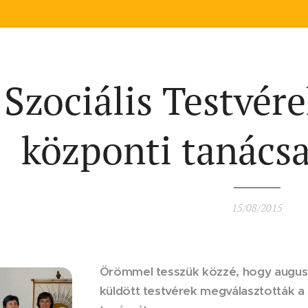
 Szociális Testvér
központi tanácsa 
15/08/2015
Örömmel tesszük közzé, hogy auguszt
küldött testvérek megválasztották a 