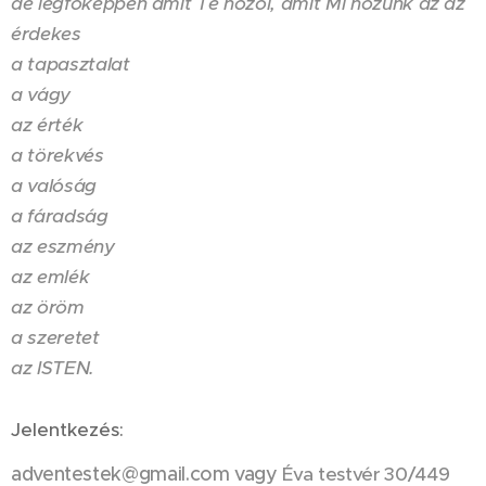
de legfőképpen
amit Te hozol, amit Mi hozunk
az az
érdekes
a tapasztalat
a vágy
az érték
a törekvés
a valóság
a fáradság
az eszmény
az emlék
az öröm
a szeretet
az ISTEN.
Jelentkezés:
adventestek@gmail.com vagy
Éva testvér 30/449