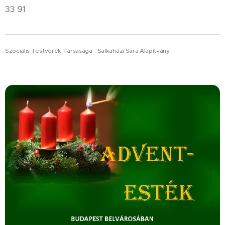
33 91
Szociális Testvérek Társasága - Salkaházi Sára Alapítvány