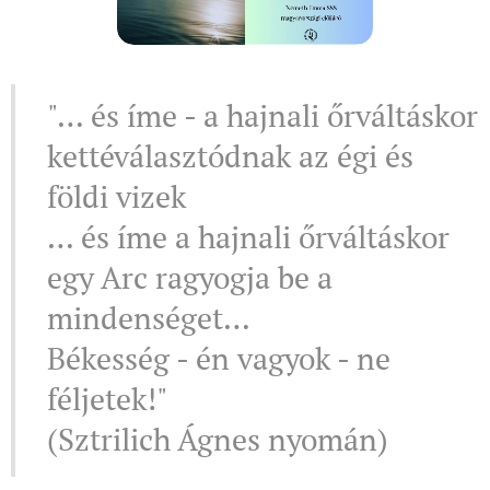
"… és íme - a hajnali őrváltáskor
kettéválasztódnak az égi és
földi vizek
… és íme a hajnali őrváltáskor
egy Arc ragyogja be a
mindenséget…
Békesség - én vagyok - ne
féljetek!"
(Sztrilich Ágnes nyomán)