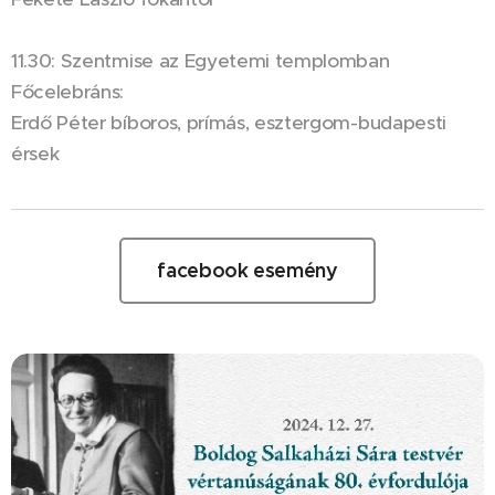
11.30: Szentmise az Egyetemi templomban
Főcelebráns:
Erdő Péter bíboros, prímás, esztergom-budapesti
érsek
facebook esemény