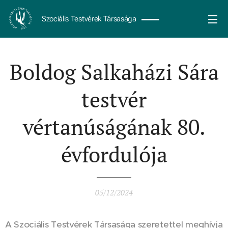
Szociális Testvérek Társasága
Boldog Salkaházi Sára
testvér
vértanúságának 80.
évfordulója
05/12/2024
A Szociális Testvérek Társasága szeretettel meghívja