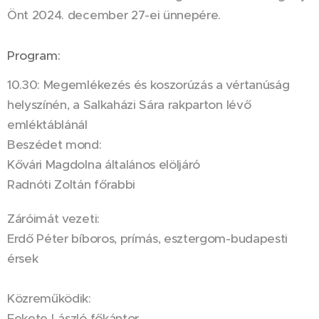
Önt 2024. december 27-ei ünnepére.
Program:
10.30: Megemlékezés és koszorúzás a vértanúság
helyszínén, a Salkaházi Sára rakparton lévő
emléktáblánál
Beszédet mond:
Kővári Magdolna általános elöljáró
Radnóti Zoltán főrabbi
Záróimát vezeti:
Erdő Péter bíboros, prímás, esztergom-budapesti
érsek
Közreműködik:
Fekete László főkántor