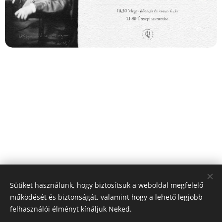
Sütiket használunk, hogy biztosítsuk a weboldal megfelelő
Share
működését és biztonságát, valamint hogy a lehető legjobb
felhasználói élményt kínáljuk Neked.