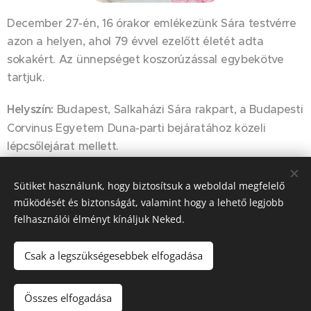
December 27-én, 16 órakor emlékezünk Sára testvérre
azon a helyen, ahol 79 évvel ezelőtt életét adta
sokakért. Az ünnepséget koszorúzással egybekötve
tartjuk.
Helyszín:
Budapest, Salkaházi Sára rakpart, a Budapesti
Corvinus Egyetem Duna-parti bejáratához közeli
lépcsőlejárat mellett.
Sütiket használunk, hogy biztosítsuk a weboldal megfelelő
Share
működését és biztonságát, valamint hogy a lehető legjobb
felhasználói élményt kínáljuk Neked.
Csak a legszükségesebbek elfogadása
© 2023-2026
Szociális Testvérek Társasága
| Minden jog fenntartva.
Összes elfogadása
Cookies