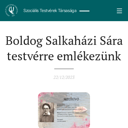
Szociális Testvérek Társasága
Boldog Salkaházi Sára
testvérre emlékezünk
22/12/2023